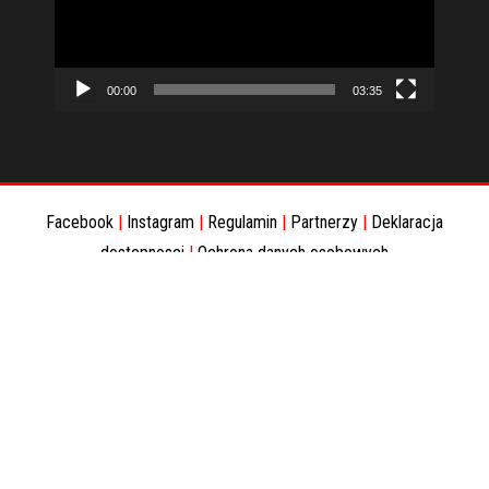
00:00
03:35
Facebook
|
Instagram
|
Regulamin
|
Partnerzy
|
Deklaracja
dostepnosci
|
Ochrona danych osobowych