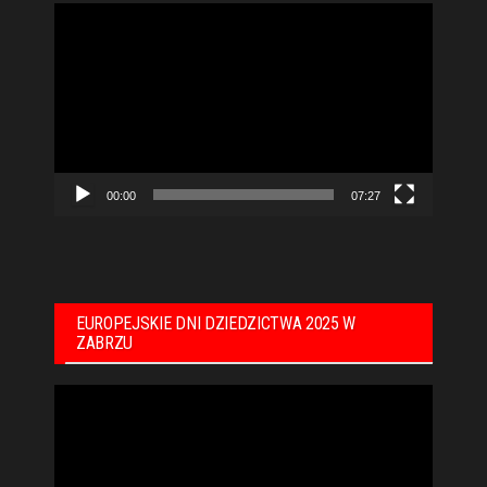
Odtwarzacz
video
00:00
07:27
EUROPEJSKIE DNI DZIEDZICTWA 2025 W
ZABRZU
Odtwarzacz
video