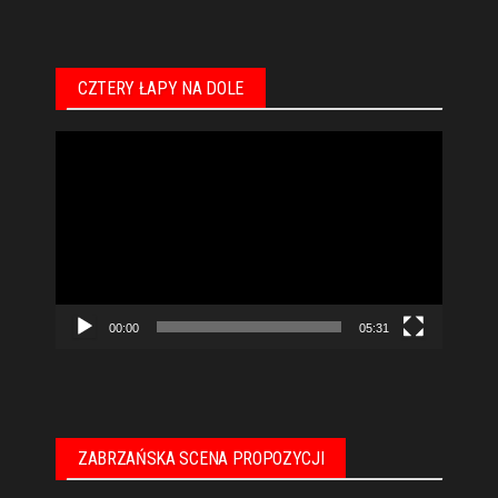
CZTERY ŁAPY NA DOLE
Odtwarzacz
video
00:00
05:31
ZABRZAŃSKA SCENA PROPOZYCJI