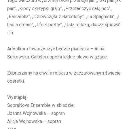
Tego wieczoru wybrzmią takie przeboje jak: „Taki pan jak
pan”, „Kiedy skrzypki grają”, „Przetańczyć całą noc”,
„Barcarolla”, „Dziewczęta z Barcelony”, „La Spagniola”, „I
had a dream”, „I feel pretty”, „Usta milczą, dusza śpiewa”
i in.
Artystkom towarzyszyć będzie pianistka – Anna
Sułkowska. Całości dopełni lekkie słowo wiążące.
Zapraszamy na chwile relaksu w zaczarowanym świecie
operetki.
Wystąpią:
SopraNova Ensemble w składzie:
Joanna Wojnowska – sopran
Alicja Wojnowska – sopran