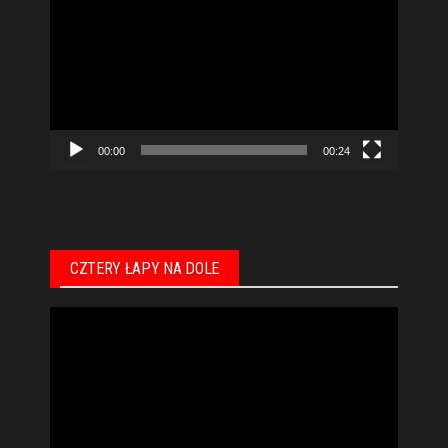
video
00:00
00:24
CZTERY ŁAPY NA DOLE
Odtwarzacz
video