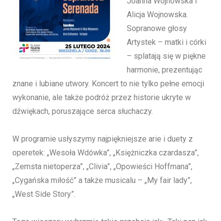
Joanna Wojnowska i
Alicja Wojnowska.
Sopranowe głosy
Artystek – matki i córki
– splatają się w piękne
harmonie, prezentując
znane i lubiane utwory. Koncert to nie tylko pełne emocji
wykonanie, ale także podróż przez historie ukryte w
dźwiękach, poruszające serca słuchaczy.
W programie usłyszymy najpiękniejsze arie i duety z
operetek: „Wesoła Wdówka”, „Księżniczka czardasza”,
„Zemsta nietoperza”, „Clivia”, „Opowieści Hoffmana”,
„Cygańska miłość” a także musicalu – „My fair lady”,
„West Side Story”.