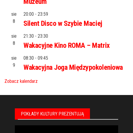
Muzeum
sie
20:00
-
23:59
8
Silent Disco w Szybie Maciej
sie
21:30
-
23:30
8
Wakacyjne Kino ROMA – Matrix
sie
08:30
-
09:45
9
Wakacyjna Joga Międzypokoleniowa
Zobacz kalendarz
POKŁADY KULTURY PREZENTUJĄ
Odtwarzacz