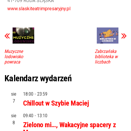
41-709 RUDA ŚLĄSKA
www.slaskiteatrimpresaryjny.pl
Muzyczne
Zabrzańska
lodowisko
biblioteka w
powraca
liczbach
Kalendarz wydarzeń
sie
18:00
-
23:59
7
Chillout w Szybie Maciej
sie
09:40
-
13:10
8
Zielono mi…, Wakacyjne spacery z