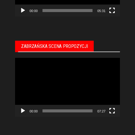
00:00
05:31
ZABRZAŃSKA SCENA PROPOZYCJI
Odtwarzacz
video
00:00
07:27