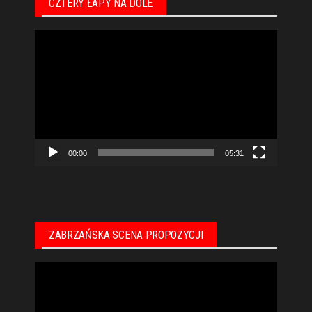
CZTERY ŁAPY NA DOLE
Odtwarzacz
video
00:00
05:31
ZABRZAŃSKA SCENA PROPOZYCJI
Odtwarzacz
video