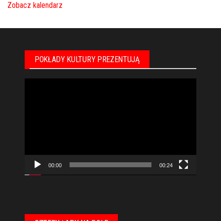
Zobacz kalendarz
POKŁADY KULTURY PREZENTUJĄ
Odtwarzacz
video
00:00
00:24