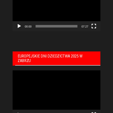
00:00
07:27
EUROPEJSKIE DNI DZIEDZICTWA 2025 W
ZABRZU
Odtwarzacz
video