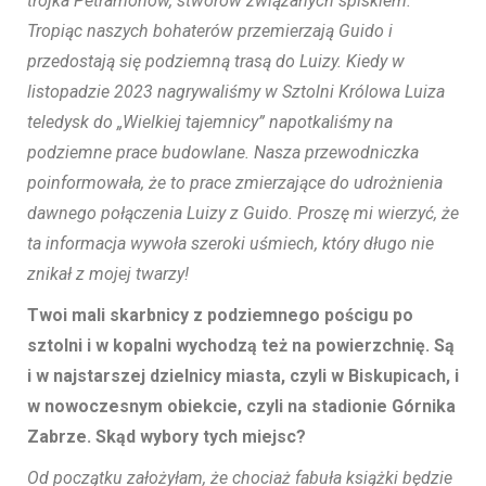
trójka Petramonów, stworów związanych spiskiem.
Tropiąc naszych bohaterów przemierzają Guido i
przedostają się podziemną trasą do Luizy. Kiedy w
listopadzie 2023 nagrywaliśmy w Sztolni Królowa Luiza
teledysk do „Wielkiej tajemnicy” napotkaliśmy na
podziemne prace budowlane. Nasza przewodniczka
poinformowała, że to prace zmierzające do udrożnienia
dawnego połączenia Luizy z Guido. Proszę mi wierzyć, że
ta informacja wywoła szeroki uśmiech, który długo nie
znikał z mojej twarzy!
Twoi mali skarbnicy z podziemnego pościgu po
sztolni i w kopalni wychodzą też na powierzchnię. Są
i w najstarszej dzielnicy miasta, czyli w Biskupicach, i
w nowoczesnym obiekcie, czyli na stadionie Górnika
Zabrze. Skąd wybory tych miejsc?
Od początku założyłam, że chociaż fabuła książki będzie