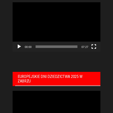
Odtwarzacz
video
00:00
07:27
EUROPEJSKIE DNI DZIEDZICTWA 2025 W
ZABRZU
Odtwarzacz
video