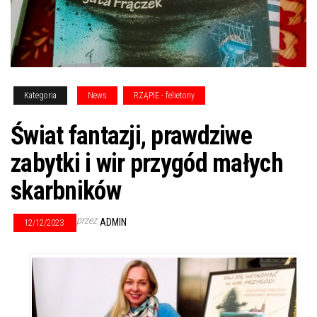
Kategoria
News
RZĄPIE - felietony
Świat fantazji, prawdziwe
zabytki i wir przygód małych
skarbników
przez
ADMIN
12/12/2023