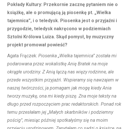
Pokłady Kultury: Przekornie zacznę pytaniem nie o
książkę, ale o promującą ją piosenkę pt. „Wielka
tajemnica”, i o teledysk. P
iosenka jest o przyjaźni i
przygodzie, teledysk nakręcono w podziemiach
Sztolni Królowa Luiza. Skąd pomysł, by muzyczny
projekt promował powieść?
Agata Frączek:
Piosenka „Wielka tajemnica” została mi
podarowana przez wokalistkę Anię Bratek na moje
okrągłe urodziny. Z Anią łączą nas więzy rodzinne, ale
przede wszystkim przyjaźń. Wspieramy się nawzajem w
naszej twórczości, ja pomagam jak mogę kiedy Ania
tworzy muzykę, ona mi kiedy piszę. Zna moje teksty na
długo przed rozpoczęciem prac redaktorskich. Ponad rok
temu przesłałam jej „Małych skarbników i podziemny
pościg”, miesiąc później spotkałyśmy się na moim
przyjęciu urodzinowym. Zapytałam co sądzi o książce, na