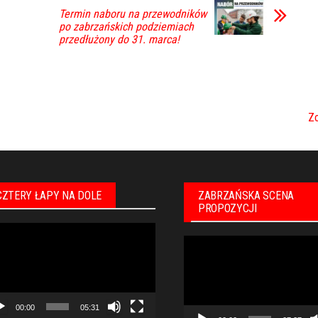
Termin naboru na przewodników
po zabrzańskich podziemiach
przedłużony do 31. marca!
Zo
CZTERY ŁAPY NA DOLE
ZABRZAŃSKA SCENA
PROPOZYCJI
warzacz
Odtwarzacz
eo
video
00:00
05:31