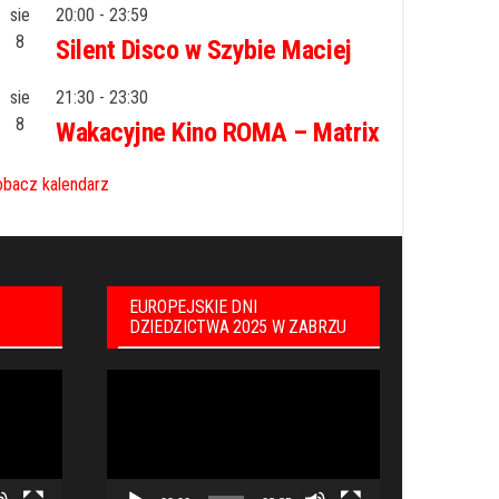
sie
20:00
-
23:59
8
Silent Disco w Szybie Maciej
sie
21:30
-
23:30
8
Wakacyjne Kino ROMA – Matrix
bacz kalendarz
EUROPEJSKIE DNI
DZIEDZICTWA 2025 W ZABRZU
Odtwarzacz
video