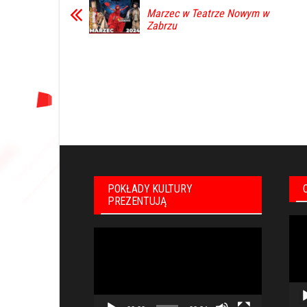
Marzec w Teatrze Nowym w
Zabrzu
POKŁADY KULTURY
PREZENTUJĄ
Odt
Odtwarzacz
vid
video