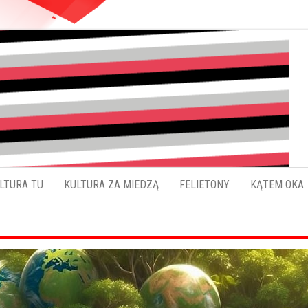
Pokładykultury.eu
Zabrzański
szybowskaz
wydarzeń
LTURA TU
KULTURA ZA MIEDZĄ
FELIETONY
KĄTEM OKA