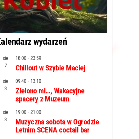
alendarz wydarzeń
sie
18:00
-
23:59
7
Chillout w Szybie Maciej
sie
09:40
-
13:10
8
Zielono mi…, Wakacyjne
spacery z Muzeum
sie
19:00
-
21:00
8
Muzyczna sobota w Ogrodzie
Letnim SCENA coctail bar