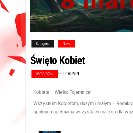
Kategoria
News
Święto Kobiet
przez
ADMIN
08/03/2024
Kobieta – Wielka Tajemnica!
Wszystkim Kobietom, dużym i małym – Redakcja 
spokoju i spełniania wszystkich marzeń dla wsz