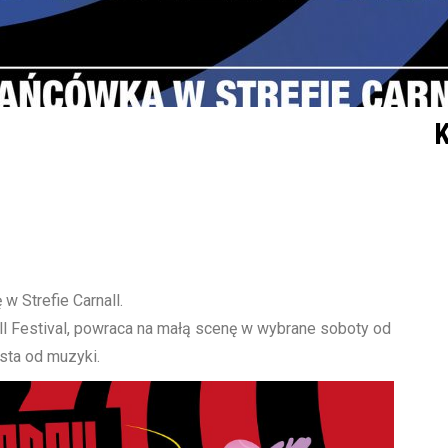
K
w Strefie Carnall.
l Festival, powraca na małą scenę w wybrane soboty od
sta od muzyki.