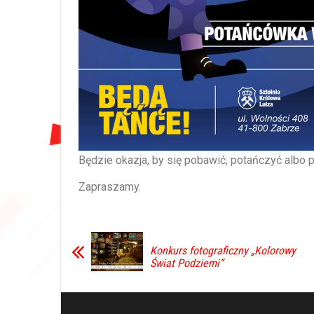
Będzie okazja, by się pobawić, potańczyć albo 
Zapraszamy.
Konkurs fotograficzny „Kolorowy
Świat Podziemi”