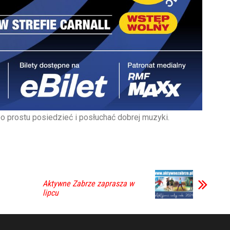
po prostu posiedzieć i posłuchać dobrej muzyki.
Aktywne Zabrze zaprasza w
lipcu