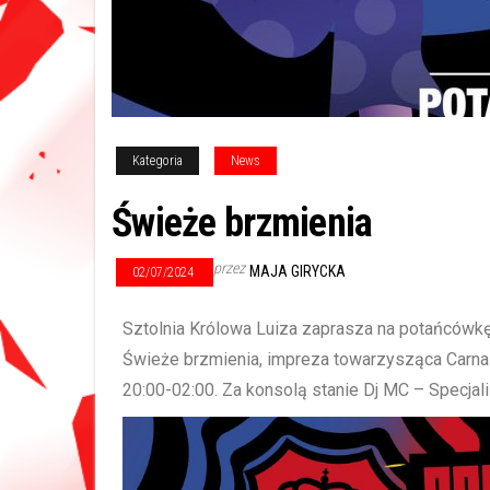
Kategoria
News
Świeże brzmienia
przez
MAJA GIRYCKA
02/07/2024
Sztolnia Królowa Luiza zaprasza na potańcówkę 
Świeże brzmienia, impreza towarzysząca Carnal
20:00-02:00. Za konsolą stanie Dj MC – Specjali