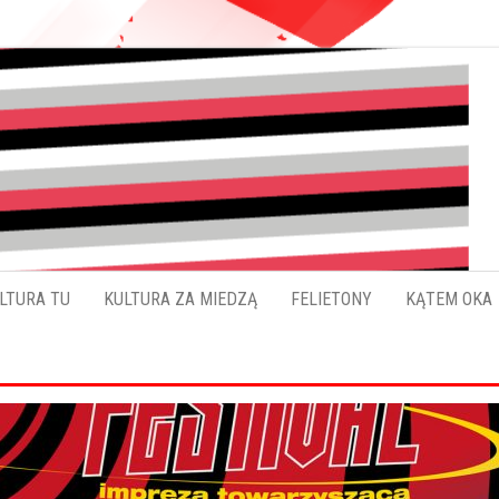
Pokładykultury.eu
Zabrzański
szybowskaz
wydarzeń
LTURA TU
KULTURA ZA MIEDZĄ
FELIETONY
KĄTEM OKA