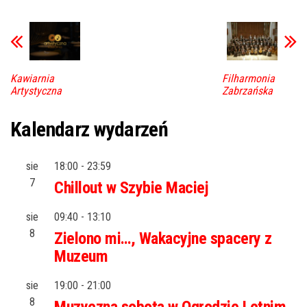
Kawiarnia
Filharmonia
Artystyczna
Zabrzańska
Kalendarz wydarzeń
sie
18:00
-
23:59
7
Chillout w Szybie Maciej
sie
09:40
-
13:10
8
Zielono mi…, Wakacyjne spacery z
Muzeum
sie
19:00
-
21:00
8
Muzyczna sobota w Ogrodzie Letnim