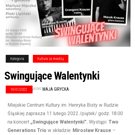
Kategoria
Kultura za miedzą
Swingujące Walentynki
przez
MAJA GIRYCKA
19/01/2022
Miejskie Centrum Kultury im. Henryka Bisty w Rudzie
Śląskiej zaprasza 11 lutego 2022 /piątek/ godz. 18.00
na koncert
„Swingujące Walentynki”.
Wystąpi:
Two
Generations Trio
w składzie:
Mirosław Krause
–