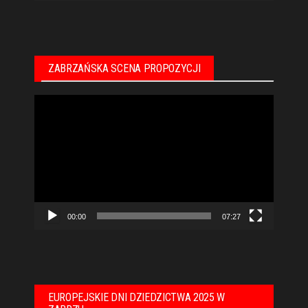
ZABRZAŃSKA SCENA PROPOZYCJI
Odtwarzacz
video
00:00
07:27
EUROPEJSKIE DNI DZIEDZICTWA 2025 W