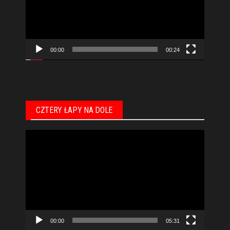
00:00
00:24
CZTERY ŁAPY NA DOLE
Odtwarzacz
video
00:00
05:31