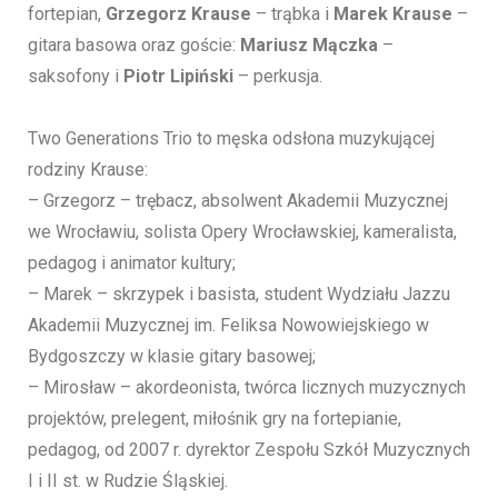
fortepian,
Grzegorz Krause
– trąbka i
Marek Krause
–
gitara basowa oraz goście:
Mariusz Mączka
–
saksofony i
Piotr Lipiński
– perkusja.
Two Generations Trio to męska odsłona muzykującej
rodziny Krause:
– Grzegorz – trębacz, absolwent Akademii Muzycznej
we Wrocławiu, solista Opery Wrocławskiej, kameralista,
pedagog i animator kultury;
– Marek – skrzypek i basista, student Wydziału Jazzu
Akademii Muzycznej im. Feliksa Nowowiejskiego w
Bydgoszczy w klasie gitary basowej;
– Mirosław – akordeonista, twórca licznych muzycznych
projektów, prelegent, miłośnik gry na fortepianie,
pedagog, od 2007 r. dyrektor Zespołu Szkół Muzycznych
I i II st. w Rudzie Śląskiej.