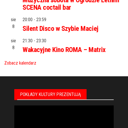
SCENA coctail bar
sie
20:00
-
23:59
8
Silent Disco w Szybie Maciej
sie
21:30
-
23:30
8
Wakacyjne Kino ROMA – Matrix
Zobacz kalendarz
POKŁADY KULTURY PREZENTUJĄ
Odtwarzacz
video