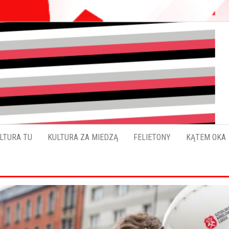
Pokładykultury.eu
Zabrzański
szybowskaz
wydarzeń
LTURA TU
KULTURA ZA MIEDZĄ
FELIETONY
KĄTEM OKA