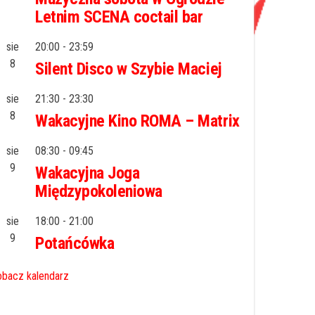
Letnim SCENA coctail bar
sie
20:00
-
23:59
8
Silent Disco w Szybie Maciej
sie
21:30
-
23:30
8
Wakacyjne Kino ROMA – Matrix
sie
08:30
-
09:45
9
Wakacyjna Joga
Międzypokoleniowa
sie
18:00
-
21:00
9
Potańcówka
bacz kalendarz