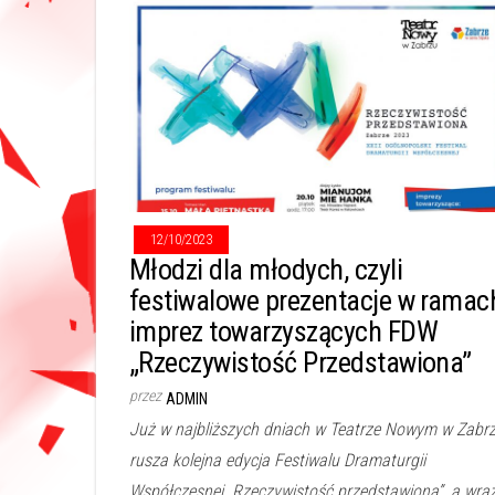
12/10/2023
Młodzi dla młodych, czyli
festiwalowe prezentacje w ramac
imprez towarzyszących FDW
„Rzeczywistość Przedstawiona”
przez
ADMIN
Już w najbliższych dniach w Teatrze Nowym w Zabr
rusza kolejna edycja Festiwalu Dramaturgii
Współczesnej „Rzeczywistość przedstawiona”, a wra