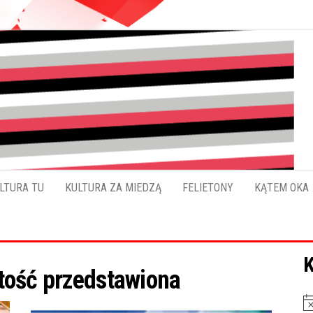
Pokładykultury.eu
Zabrzański
szybowskaz
wydarzeń
LTURA TU
KULTURA ZA MIEDZĄ
FELIETONY
KĄTEM OKA
K
tość przedstawiona