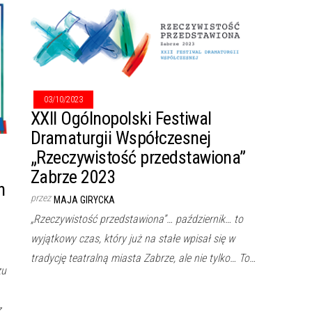
03/10/2023
XXII Ogólnopolski Festiwal
Dramaturgii Współczesnej
„Rzeczywistość przedstawiona”
Zabrze 2023
h
przez
MAJA GIRYCKA
„Rzeczywistość przedstawiona”… październik… to
wyjątkowy czas, który już na stałe wpisał się w
tradycję teatralną miasta Zabrze, ale nie tylko… To…
zu
z