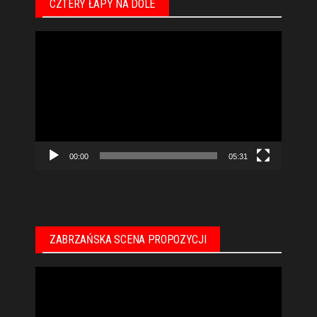
CZTERY ŁAPY NA DOLE
Odtwarzacz
video
00:00
05:31
ZABRZAŃSKA SCENA PROPOZYCJI
Odtwarzacz
video