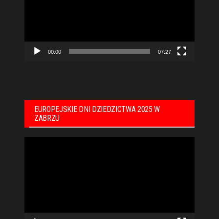
00:00
07:27
EUROPEJSKIE DNI DZIEDZICTWA 2025 W
ZABRZU
Odtwarzacz
video