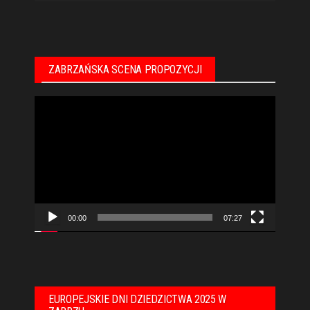
ZABRZAŃSKA SCENA PROPOZYCJI
Odtwarzacz
video
00:00
07:27
EUROPEJSKIE DNI DZIEDZICTWA 2025 W