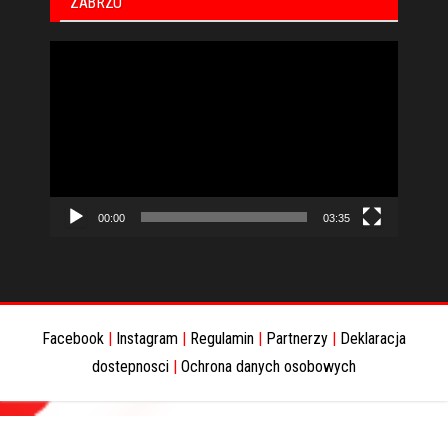
ZABRZU
Odtwarzacz
video
00:00
03:35
Facebook
|
Instagram
|
Regulamin
|
Partnerzy
|
Deklaracja
dostepnosci
|
Ochrona danych osobowych