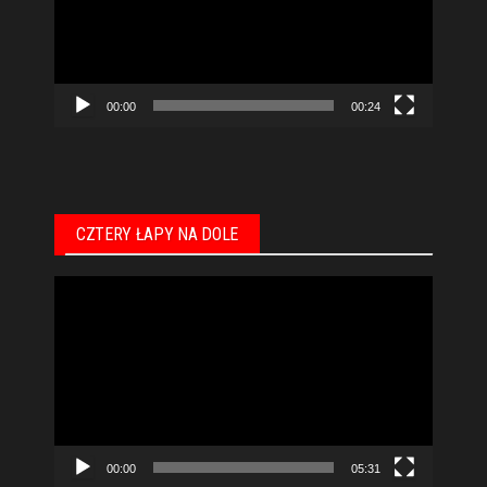
00:00
00:24
CZTERY ŁAPY NA DOLE
Odtwarzacz
video
00:00
05:31