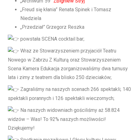
„Archiwum`59”
Zbigniew Stryj
„Freud się kłania” Renata Spinek i Tomasz
Niedziela
„Przedział” Grzegorz Reszka
powstała SCENA cocktail bar;
Wraz ze Stowarzyszeniem przyjaciół Teatru
Nowego w Zabrzu Z Kulturą oraz Stowarzyszeniem
Scena Kamera Edukacja zorganizowaliśmy dwa turnusy
lata i zimy z teatrem dla blisko 250 dzieciaków;
Zagraliśmy na naszych scenach 266 spektakli; 140
spektakli porannych i 126 spektakli wieczornych;
Na naszych widowniach gościliśmy aż 58.824
widzów – Was! To 92% naszych możliwości!
Dziękujemy!
Spotkania mozaikowe | Głosy kultury | nowy