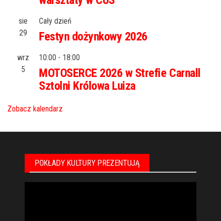
warsztaty w CUS
sie
Cały dzień
29
Festyn dożynkowy 2026
wrz
10:00
-
18:00
5
MOTOSERCE 2026 w Strefie Carnall
Sztolni Królowa Luiza
Zobacz kalendarz
POKŁADY KULTURY PREZENTUJĄ
Odtwarzacz
video