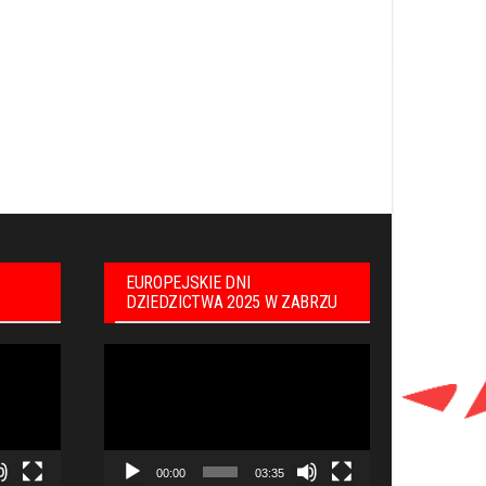
EUROPEJSKIE DNI
DZIEDZICTWA 2025 W ZABRZU
Odtwarzacz
video
00:00
03:35