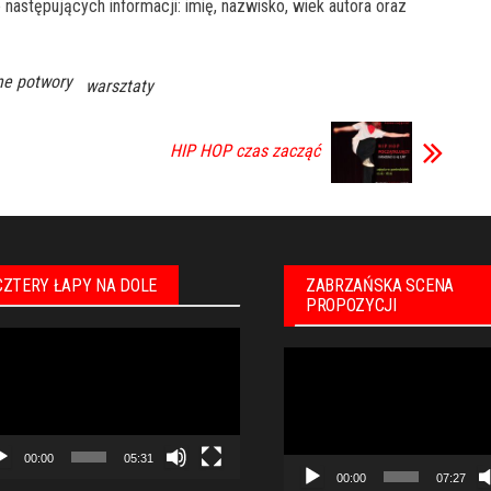
następujących informacji: imię, nazwisko, wiek autora oraz
ne potwory
warsztaty
HIP HOP czas zacząć
CZTERY ŁAPY NA DOLE
ZABRZAŃSKA SCENA
PROPOZYCJI
warzacz
Odtwarzacz
eo
video
00:00
05:31
00:00
07:27