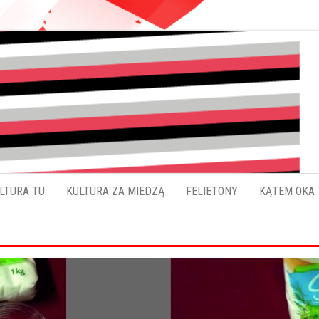
Pokładykultury.eu
Zabrzański
szybowskaz
wydarzeń
LTURA TU
KULTURA ZA MIEDZĄ
FELIETONY
KĄTEM OKA