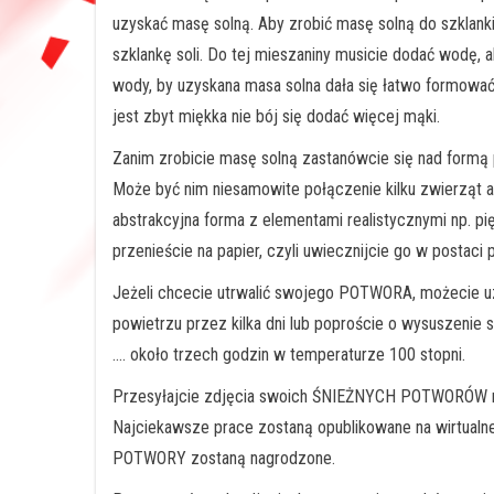
uzyskać masę solną. Aby zrobić masę solną do szklanki m
szklankę soli. Do tej mieszaniny musicie dodać wodę, a
wody, by uzyskana masa solna dała się łatwo formować, 
jest zbyt miękka nie bój się dodać więcej mąki.
Zanim zrobicie masę solną zastanówcie się nad form
Może być nim niesamowite połączenie kilku zwierząt 
abstrakcyjna forma z elementami realistycznymi np. 
przenieście na papier, czyli uwiecznijcie go w postaci 
Jeżeli chcecie utrwalić swojego POTWORA, możecie uz
powietrzu przez kilka dni lub poproście o wysuszenie
…. około trzech godzin w temperaturze 100 stopni.
Przesyłajcie zdjęcia swoich ŚNIEŻNYCH POTWORÓW n
Najciekawsze prace zostaną opublikowane na wirtua
POTWORY zostaną nagrodzone.