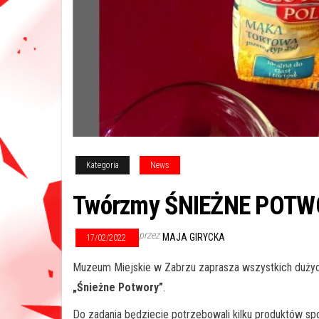
Kategoria
News
Twórzmy ŚNIEŻNE POT
przez
MAJA GIRYCKA
17/02/2022
Muzeum Miejskie w Zabrzu zaprasza wszystkich dużych
„Śnieżne Potwory”
.
Do zadania będziecie potrzebowali kilku produktów sp