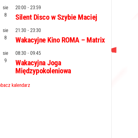
sie
20:00
-
23:59
8
Silent Disco w Szybie Maciej
sie
21:30
-
23:30
8
Wakacyjne Kino ROMA – Matrix
sie
08:30
-
09:45
9
Wakacyjna Joga
Międzypokoleniowa
bacz kalendarz