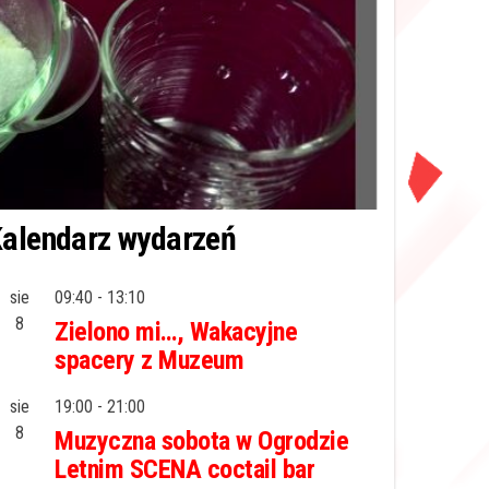
alendarz wydarzeń
sie
09:40
-
13:10
8
Zielono mi…, Wakacyjne
spacery z Muzeum
sie
19:00
-
21:00
8
Muzyczna sobota w Ogrodzie
Letnim SCENA coctail bar