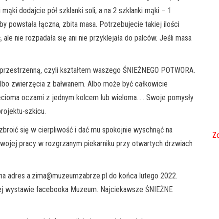
ąki dodajcie pół szklanki soli, a na 2 szklanki mąki – 1
by powstała łączna, zbita masa. Potrzebujecie takiej ilości
ale nie rozpadała się ani nie przyklejała do palców. Jeśli masa
ą przestrzenną, czyli kształtem waszego ŚNIEŻNEGO POTWORA.
albo zwierzęcia z bałwanem. Albo może być całkowicie
pięcioma oczami z jednym kolcem lub wieloma….. Swoje pomysły
projektu-szkicu.
broić się w cierpliwość i dać mu spokojnie wyschnąć na
Zo
 swojej pracy w rozgrzanym piekarniku przy otwartych drzwiach
a adres a.zima@muzeumzabrze.pl do końca lutego 2022.
lnej wystawie facebooka Muzeum. Najciekawsze ŚNIEŻNE