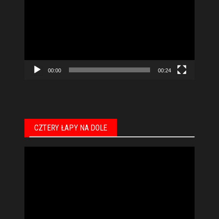
video
00:00
00:24
CZTERY ŁAPY NA DOLE
Odtwarzacz
video