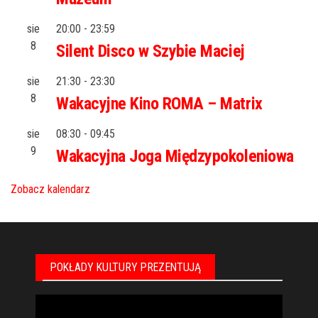
sie
20:00
-
23:59
8
Silent Disco w Szybie Maciej
sie
21:30
-
23:30
8
Wakacyjne Kino ROMA – Matrix
sie
08:30
-
09:45
9
Wakacyjna Joga Międzypokoleniowa
Zobacz kalendarz
POKŁADY KULTURY PREZENTUJĄ
Odtwarzacz