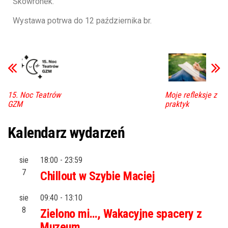
Skowronek.
Wystawa potrwa do 12 października br.
15. Noc Teatrów
Moje refleksje z
GZM
praktyk
Kalendarz wydarzeń
sie
18:00
-
23:59
7
Chillout w Szybie Maciej
sie
09:40
-
13:10
8
Zielono mi…, Wakacyjne spacery z
Muzeum