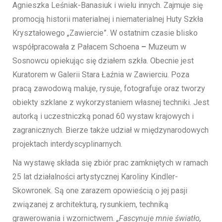
Agnieszka Leśniak-Banasiuk i wielu innych. Zajmuje się
promocją historii materialnej i niematerialnej Huty Szkła
Kryształowego „Zawiercie”. W ostatnim czasie blisko
współpracowała z Pałacem Schoena
–
Muzeum w
Sosnowcu opiekując się działem szkła. Obecnie jest
Kuratorem w Galerii Stara Łaźnia w Zawierciu. Poza
pracą zawodową maluje, rysuje, fotografuje oraz tworzy
obiekty szklane z wykorzystaniem własnej techniki. Jest
autorką i uczestniczką ponad 60 wystaw krajowych i
zagranicznych. Bierze także udział w międzynarodowych
projektach interdyscyplinarnych.
Na wystawę składa się zbiór prac zamkniętych w ramach
25 lat działalności artystycznej Karoliny Kindler-
Skowronek. Są one zarazem opowieścią o jej pasji
związanej z architekturą, rysunkiem, techniką
grawerowania i wzornictwem.
„Fascynuje mnie światło,