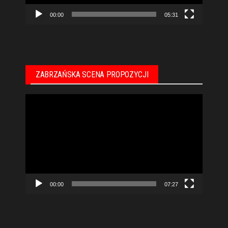
00:00
05:31
ZABRZAŃSKA SCENA PROPOZYCJI
Odtwarzacz
video
00:00
07:27