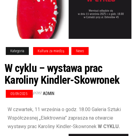
Kategoria
Kultura za miedzą
News
W cyklu – wystawa prac
Karoliny Kindler-Skowronek
przez
ADMIN
05/09/2025
W czwartek, 11 września o godz. 18.00 Galeria Sztuki
Współczesnej „Elektrownia” zaprasza na otwarcie
wystawy prac Karoliny Kindler-Skowronek
W CYKLU.