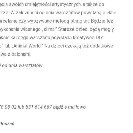
ęcia swoich umiejętności artystycznych, a także do
erze. W zależności od dnia warsztatów powstaną piękne
orcelanie czy wyszywane metodą string art. Będzie też
ykonania własnego „slima.” Starsze dzieci będą mogły
trakcie każdego warsztatu powstaną kreatywne DIY
e” lub „Animal World.” Na dzieci czekają też dodatkowe
awa z balonami.
ci od dnia warsztatów
 278 08 02 lub 531 614 667 bądź e-mailowo
głoszeń.