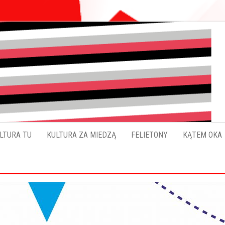
Pokładykultury.eu
Zabrzański
szybowskaz
wydarzeń
LTURA TU
KULTURA ZA MIEDZĄ
FELIETONY
KĄTEM OKA