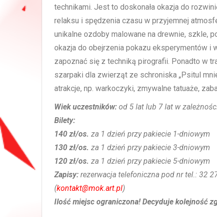
technikami. Jest to doskonała okazja do rozwini
relaksu i spędzenia czasu w przyjemnej atmosf
unikalne ozdoby malowane na drewnie, szkle, p
okazja do obejrzenia pokazu eksperymentów i w
zapoznać się z techniką pirografii. Ponadto w 
szarpaki dla zwierząt ze schroniska „Psitul mni
atrakcje, np. warkoczyki, zmywalne tatuaże, zab
Wiek uczestników:
od 5 lat lub 7 lat w zależnoś
Bilety:
140 zł/os.
za 1 dzień przy pakiecie 1-dniowym
130 zł/os.
za 1 dzień przy pakiecie 3-dniowym
120 zł/os.
za 1 dzień przy pakiecie 5-dniowym
Zapisy:
rezerwacja telefoniczna pod nr tel.: 32
(
kontakt@mok.art.pl
)
Ilość miejsc ograniczona! Decyduje kolejność z