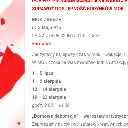
POBIERZ PROGRAM WARIACJI NA WAKACJE
SPRAWDŹ DOSTĘPNOŚĆ BUDYNKÓW MOK
MOK ZABRZE
ul. 3 Maja 91a
tel. 32 278 08 02 lub 531 614 667
Facebook
Zaczynamy najlepszy czas w roku – wakacje! L
W MOK czeka na Was mnóstwo letnich atrakcji, g
1 – 5 lipca
1 – 2 sierpnia
12 – 14 sierpnia
19 – 23 sierpnia
godz. 9.00 – 14.00
„Domowe dekoracje” – warsztaty artystycz
Zapraszamy na cykl warsztatów kreatywnych, po