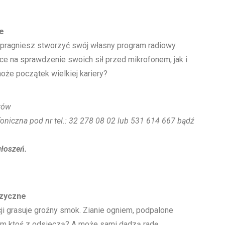
e
 pragniesz stworzyć swój własny program radiowy.
sce na sprawdzenie swoich sił przed mikrofonem, jak i
oże początek wielkiej kariery?
tów
oniczna pod nr tel.: 32 278 08 02 lub 531 614 667 bądź
głoszeń.
uzyczne
i grasuje groźny smok. Zianie ogniem, podpalone
im ktoś z odsieczą? A może sami dadzą radę