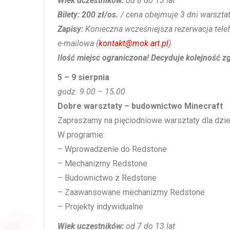
Wiek uczestników:
od 8 do 13 lat
Bilety:
200 zł/os.
/ cena obejmuje 3 dni warszta
Zapisy:
Konieczna wcześniejsza rezerwacja telef
e-mailowa (
kontakt@mok.art.pl
)
Ilość miejsc ograniczona! Decyduje kolejność z
5 – 9 sierpnia
godz. 9.00 – 15.00
Dobre warsztaty – budownictwo Minecraft
Zapraszamy na pięciodniowe warsztaty dla dziec
W programie:
– Wprowadzenie do Redstone
– Mechanizmy Redstone
– Budownictwo z Redstone
– Zaawansowane mechanizmy Redstone
– Projekty indywidualne
Wiek uczestników:
od 7 do 13 lat