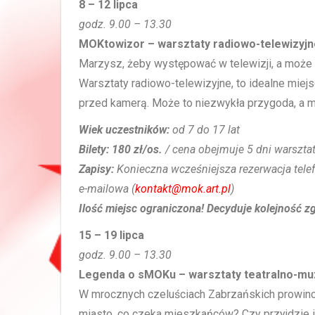
8 – 12 lipca
godz. 9.00 – 13.30
MOKtowizor – warsztaty radiowo-telewizyjn
Marzysz, żeby występować w telewizji, a może
Warsztaty radiowo-telewizyjne, to idealne miej
przed kamerą. Może to niezwykła przygoda, a m
Wiek uczestników:
od 7 do 17 lat
Bilety: 1
80 zł/os.
/ cena obejmuje 5 dni warszta
Zapisy:
Konieczna wcześniejsza rezerwacja telef
e-mailowa (
kontakt@mok.art.pl
)
Ilość miejsc ograniczona! Decyduje kolejność z
15 – 19 lipca
godz. 9.00 – 13.30
Legenda o sMOKu – warsztaty teatralno-m
W mrocznych czeluściach Zabrzańskich prowincj
miasto, co czeka mieszkańców? Czy przyjdzie 