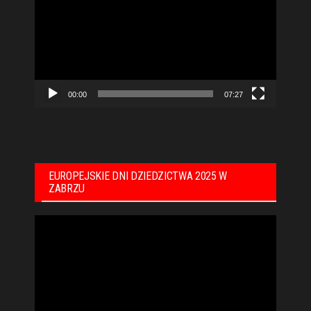
00:00
07:27
EUROPEJSKIE DNI DZIEDZICTWA 2025 W
ZABRZU
Odtwarzacz
video