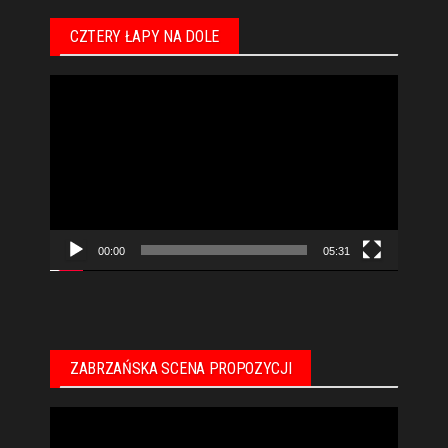
CZTERY ŁAPY NA DOLE
Odtwarzacz
video
00:00
05:31
ZABRZAŃSKA SCENA PROPOZYCJI
Odtwarzacz
video