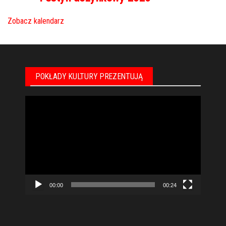
Zobacz kalendarz
POKŁADY KULTURY PREZENTUJĄ
Odtwarzacz
video
00:00
00:24