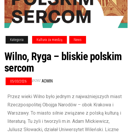
Kategoria
Kultura za miedzą
News
Wilno, Ryga – bliskie polskim
sercom
przez
ADMIN
05/03/2026
Przez wieki Wilno było jednym z najważniejszych miast
Rzeczpospolitej Obojga Narodów – obok Krakowa i
Warszawy. To miasto silnie związane z polską kulturą i
literaturą. Tu żyli i tworzyli m.in. Adam Mickiewicz,
Juliusz Słowacki, działał Uniwersytet Wileński. Liczne