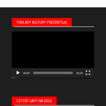
POKŁADY KULTURY PREZENTUJĄ
Odtwarzacz
video
00:00
00:24
CZTERY ŁAPY NA DOLE