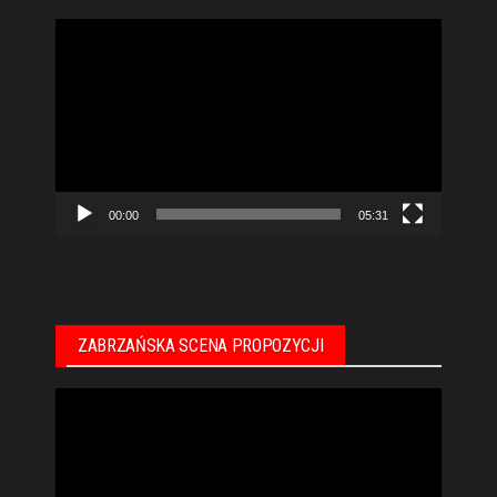
Odtwarzacz
video
00:00
05:31
ZABRZAŃSKA SCENA PROPOZYCJI
Odtwarzacz
video