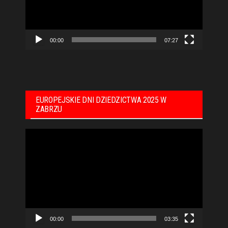
00:00
07:27
EUROPEJSKIE DNI DZIEDZICTWA 2025 W
ZABRZU
Odtwarzacz
video
00:00
03:35