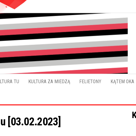
Pokładykultury.eu
Zabrzański
szybowskaz
wydarzeń
LTURA TU
KULTURA ZA MIEDZĄ
FELIETONY
KĄTEM OKA
K
u [03.02.2023]