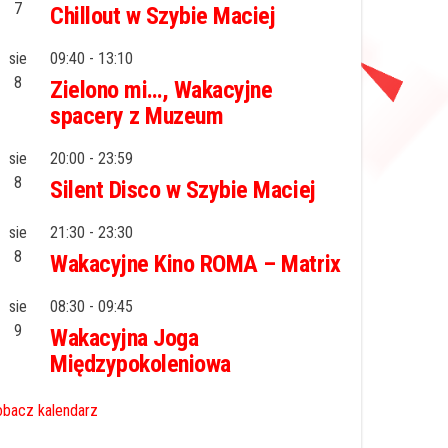
7
Chillout w Szybie Maciej
sie
09:40
-
13:10
8
Zielono mi…, Wakacyjne
spacery z Muzeum
sie
20:00
-
23:59
8
Silent Disco w Szybie Maciej
sie
21:30
-
23:30
8
Wakacyjne Kino ROMA – Matrix
sie
08:30
-
09:45
9
Wakacyjna Joga
Międzypokoleniowa
bacz kalendarz