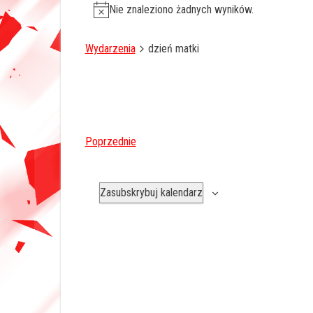
Nie znaleziono żadnych wyników.
Wydarzenia
dzień matki
W
Poprzednie
y
d
Zasubskrybuj kalendarz
a
r
z
e
n
i