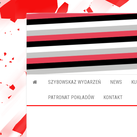
'
Przejdź
do
treści
SZYBOWSKAZ WYDARZEŃ
NEWS
KU
PATRONAT POKŁADÓW
KONTAKT