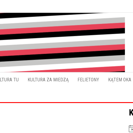
Pokładykultury.eu
Zabrzański
szybowskaz
wydarzeń
LTURA TU
KULTURA ZA MIEDZĄ
FELIETONY
KĄTEM OKA
K