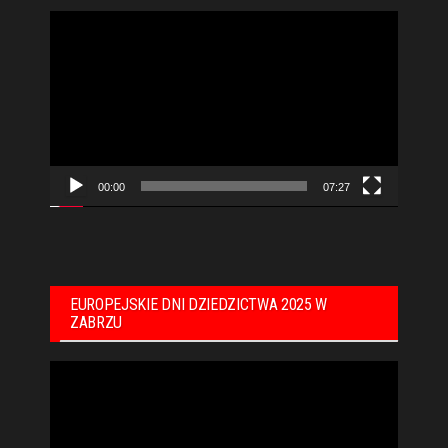
Odtwarzacz
video
00:00
07:27
EUROPEJSKIE DNI DZIEDZICTWA 2025 W
ZABRZU
Odtwarzacz
video