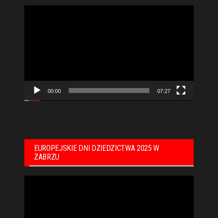
Odtwarzacz
video
00:00
07:27
EUROPEJSKIE DNI DZIEDZICTWA 2025 W
ZABRZU
Odtwarzacz
video