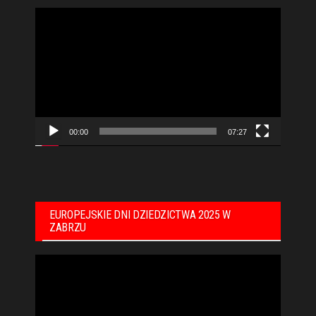
Odtwarzacz
video
00:00
07:27
EUROPEJSKIE DNI DZIEDZICTWA 2025 W
ZABRZU
Odtwarzacz
video