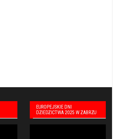
EUROPEJSKIE DNI
DZIEDZICTWA 2025 W ZABRZU
Odtwarzacz
video