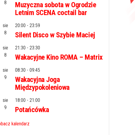
8
Muzyczna sobota w Ogrodzie
Letnim SCENA coctail bar
sie
20:00
-
23:59
8
Silent Disco w Szybie Maciej
sie
21:30
-
23:30
8
Wakacyjne Kino ROMA – Matrix
sie
08:30
-
09:45
9
Wakacyjna Joga
Międzypokoleniowa
sie
18:00
-
21:00
9
Potańcówka
bacz kalendarz