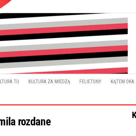
Pokładykultury.eu
Zabrzański
szybowskaz
wydarzeń
LTURA TU
KULTURA ZA MIEDZĄ
FELIETONY
KĄTEM OKA
K
mila rozdane