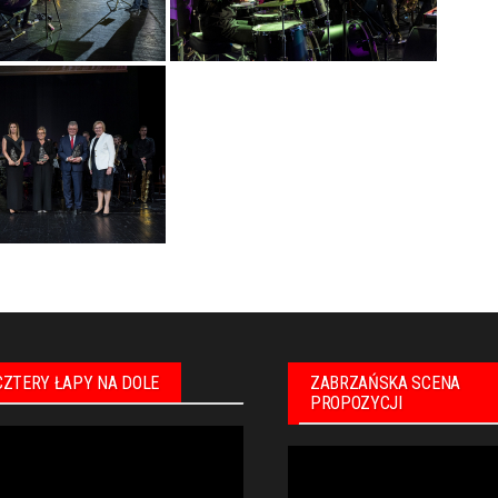
CZTERY ŁAPY NA DOLE
ZABRZAŃSKA SCENA
PROPOZYCJI
warzacz
Odtwarzacz
eo
video