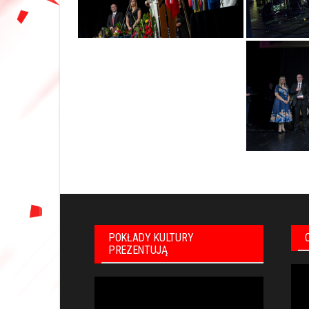
POKŁADY KULTURY
PREZENTUJĄ
Odt
Odtwarzacz
vid
video