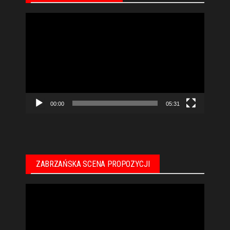
Odtwarzacz
video
00:00
05:31
ZABRZAŃSKA SCENA PROPOZYCJI
Odtwarzacz
video