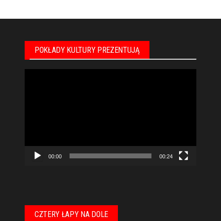
POKŁADY KULTURY PREZENTUJĄ
Odtwarzacz
video
00:00
00:24
CZTERY ŁAPY NA DOLE