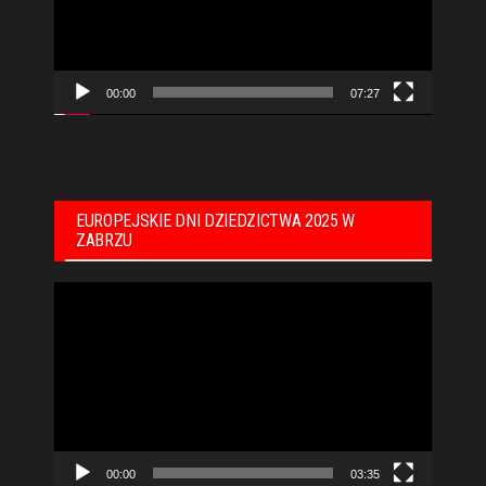
00:00
07:27
EUROPEJSKIE DNI DZIEDZICTWA 2025 W
ZABRZU
Odtwarzacz
video
00:00
03:35