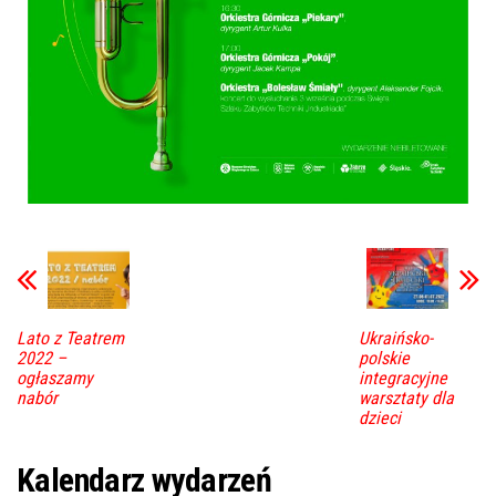
Lato z Teatrem
Ukraińsko-
2022 –
polskie
ogłaszamy
integracyjne
nabór
warsztaty dla
dzieci
Kalendarz wydarzeń