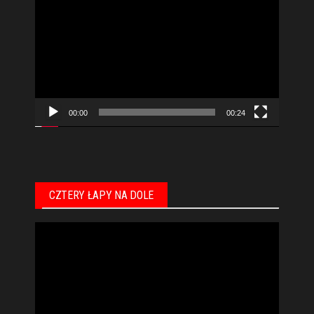
video
00:00
00:24
CZTERY ŁAPY NA DOLE
Odtwarzacz
video