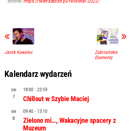
stronie:
https://teatrzabrze.pl/festiwal-2022/
Jacek Kawalec
Zabrzańskie
Diamenty
Kalendarz wydarzeń
sie
18:00
-
23:59
7
Chillout w Szybie Maciej
sie
09:40
-
13:10
8
Zielono mi…, Wakacyjne spacery z
Muzeum