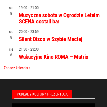
sie
19:00
-
21:00
8
Muzyczna sobota w Ogrodzie Letnim
SCENA coctail bar
sie
20:00
-
23:59
8
Silent Disco w Szybie Maciej
sie
21:30
-
23:30
8
Wakacyjne Kino ROMA – Matrix
Zobacz kalendarz
POKŁADY KULTURY PREZENTUJĄ
Odtwarzacz