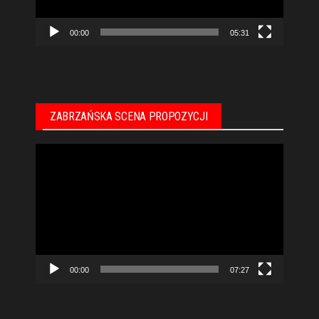
00:00
05:31
ZABRZAŃSKA SCENA PROPOZYCJI
Odtwarzacz
video
00:00
07:27