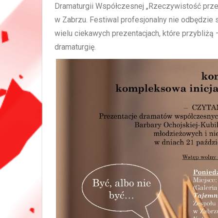
Dramaturgii Współczesnej „Rzeczywistość prze
w Zabrzu. Festiwal profesjonalny nie odbędzie 
wielu ciekawych prezentacjach, które przybliżą
dramaturgię.