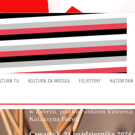
Pokładykultury.eu
Zabrzański
szybowskaz
wydarzeń
LTURA TU
KULTURA ZA MIEDZĄ
FELIETONY
KĄTEM OKA