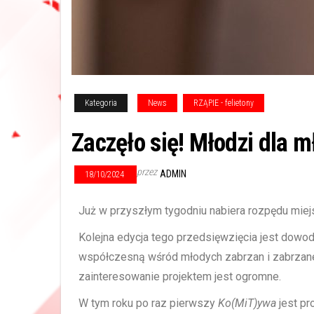
Kategoria
News
RZĄPIE - felietony
Zaczęło się! Młodzi dla 
przez
ADMIN
18/10/2024
Już w przyszłym tygodniu nabiera rozpędu miejs
Kolejna edycja tego przedsięwzięcia jest dowo
współczesną wśród młodych zabrzan i zabrzane
zainteresowanie projektem jest ogromne.
W tym roku po raz pierwszy
Ko(MiT)ywa
jest pr