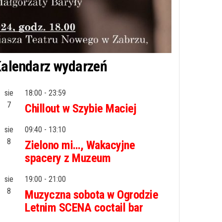
alendarz wydarzeń
sie
18:00
-
23:59
7
Chillout w Szybie Maciej
sie
09:40
-
13:10
8
Zielono mi…, Wakacyjne
spacery z Muzeum
sie
19:00
-
21:00
8
Muzyczna sobota w Ogrodzie
Letnim SCENA coctail bar