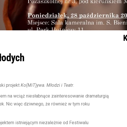
K
młodych
ki projekt
Ko(MiT)ywa. Młodzi i Teatr
.
dem na wciąż niesłabnące zainteresowanie dramaturgią
k. Nic więc dziwnego, że również w tym roku
ojektem istniejącym niezależnie od Festiwalu