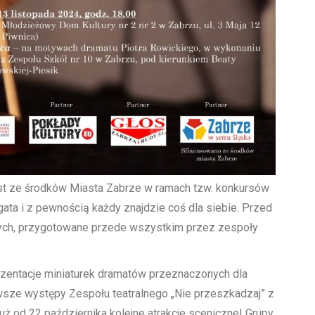
est ze środków Miasta Zabrze w ramach tzw. konkursów
gata i z pewnością każdy znajdzie coś dla siebie. Przed
nych, przygotowane przede wszystkim przez zespoły
zentacje miniaturek dramatów przeznaczonych dla
wsze występy Zespołu teatralnego „Nie przeszkadzaj” z
uż od 22 października kolejne atrakcje sceniczne! Grupy