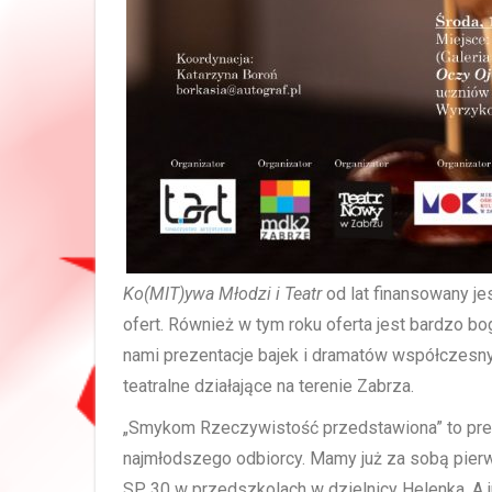
Ko(MIT)ywa Młodzi i Teatr
od lat finansowany j
ofert. Również w tym roku oferta jest bardzo bo
nami prezentacje bajek i dramatów współczes
teatralne działające na terenie Zabrza.
„Smykom Rzeczywistość przedstawiona” to pre
najmłodszego odbiorcy. Mamy już za sobą pier
SP 30 w przedszkolach w dzielnicy Helenka. A j