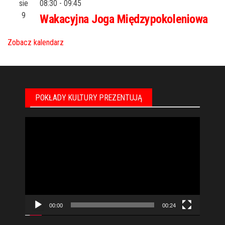
sie
08:30
-
09:45
9
Wakacyjna Joga Międzypokoleniowa
Zobacz kalendarz
POKŁADY KULTURY PREZENTUJĄ
Odtwarzacz
video
00:00
00:24