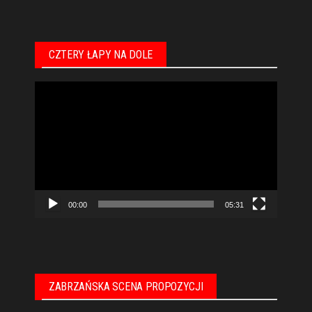
CZTERY ŁAPY NA DOLE
Odtwarzacz
video
00:00
05:31
ZABRZAŃSKA SCENA PROPOZYCJI