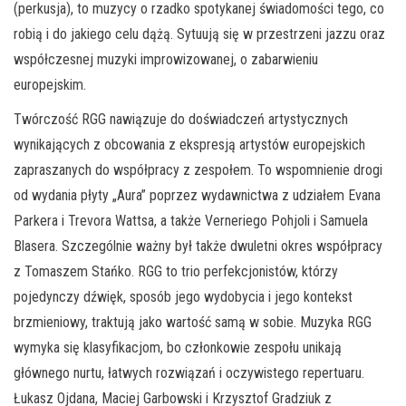
(perkusja), to muzycy o rzadko spotykanej świadomości tego, co
robią i do jakiego celu dążą. Sytuują się w przestrzeni jazzu oraz
współczesnej muzyki improwizowanej, o zabarwieniu
europejskim.
Twórczość RGG nawiązuje do doświadczeń artystycznych
wynikających z obcowania z ekspresją artystów europejskich
zapraszanych do współpracy z zespołem. To wspomnienie drogi
od wydania płyty „Aura” poprzez wydawnictwa z udziałem Evana
Parkera i Trevora Wattsa, a także Verneriego Pohjoli i Samuela
Blasera. Szczególnie ważny był także dwuletni okres współpracy
z Tomaszem Stańko. RGG to trio perfekcjonistów, którzy
pojedynczy dźwięk, sposób jego wydobycia i jego kontekst
brzmieniowy, traktują jako wartość samą w sobie. Muzyka RGG
wymyka się klasyfikacjom, bo członkowie zespołu unikają
głównego nurtu, łatwych rozwiązań i oczywistego repertuaru.
Łukasz Ojdana, Maciej Garbowski i Krzysztof Gradziuk z