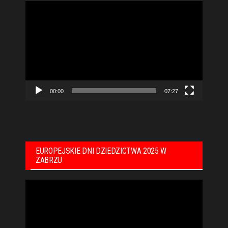
Odtwarzacz
video
00:00
07:27
EUROPEJSKIE DNI DZIEDZICTWA 2025 W
ZABRZU
Odtwarzacz
video