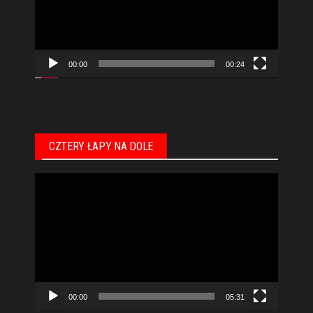
00:00
00:24
CZTERY ŁAPY NA DOLE
Odtwarzacz
video
00:00
05:31