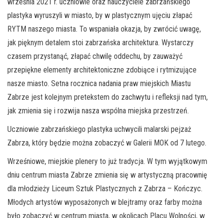
września 2021 r. uczniowie oraz nauczyciele zabrzańskiego
plastyka wyruszyli w miasto, by w plastycznym ujęciu złapać
RYTM naszego miasta. To wspaniała okazja, by zwrócić uwagę,
jak pięknym detalem stoi zabrzańska architektura. Wystarczy
czasem przystanąć, złapać chwilę oddechu, by zauważyć
przepiękne elementy architektoniczne zdobiące i rytmizujące
nasze miasto. Setna rocznica nadania praw miejskich Miastu
Zabrze jest kolejnym pretekstem do zachwytu i refleksji nad tym,
jak zmienia się i rozwija nasza wspólna miejska przestrzeń.
Uczniowie zabrzańskiego plastyka uchwycili malarski pejzaż
Zabrza, który będzie można zobaczyć w Galerii MOK od 7 lutego.
Wrześniowe, miejskie plenery to już tradycja. W tym wyjątkowym
dniu centrum miasta Zabrze zmienia się w artystyczną pracownię
dla młodzieży Liceum Sztuk Plastycznych z Zabrza – Kończyc.
Młodych artystów wyposażonych w blejtramy oraz farby można
było zobaczyć w centrum miasta, w okolicach Placu Wolności, w