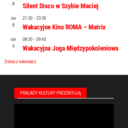
8
Silent Disco w Szybie Maciej
sie
21:30
-
23:30
8
Wakacyjne Kino ROMA – Matrix
sie
08:30
-
09:45
9
Wakacyjna Joga Międzypokoleniowa
Zobacz kalendarz
POKŁADY KULTURY PREZENTUJĄ
Odtwarzacz
video