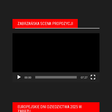
ZABRZAŃSKA SCENA PROPOZYCJI
Odtwarzacz
video
00:00
07:27
EUROPEJSKIE DNI DZIEDZICTWA 2025 W
ZABRZU