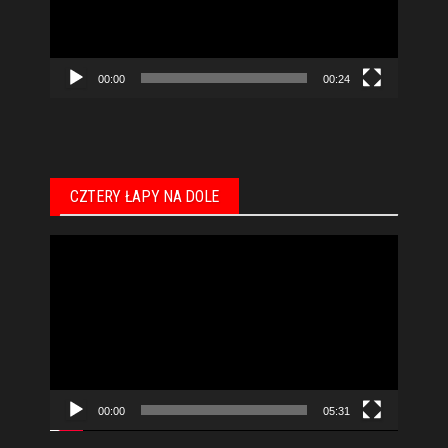
00:00
00:24
CZTERY ŁAPY NA DOLE
Odtwarzacz
video
00:00
05:31