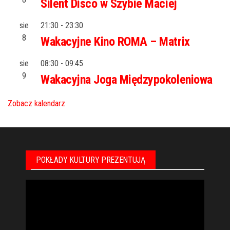
Silent Disco w Szybie Maciej
sie
21:30
-
23:30
8
Wakacyjne Kino ROMA – Matrix
sie
08:30
-
09:45
9
Wakacyjna Joga Międzypokoleniowa
Zobacz kalendarz
POKŁADY KULTURY PREZENTUJĄ
Odtwarzacz
video