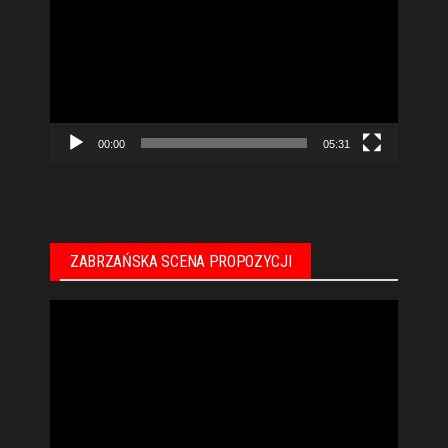
video
00:00
05:31
ZABRZAŃSKA SCENA PROPOZYCJI
Odtwarzacz
video