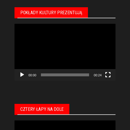
POKŁADY KULTURY PREZENTUJĄ
Odtwarzacz
video
00:00
00:24
CZTERY ŁAPY NA DOLE
Odtwarzacz