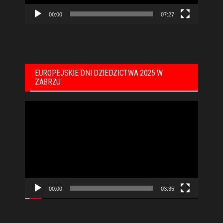
00:00
07:27
EUROPEJSKIE DNI DZIEDZICTWA 2025 W
ZABRZU
Odtwarzacz
video
00:00
03:35