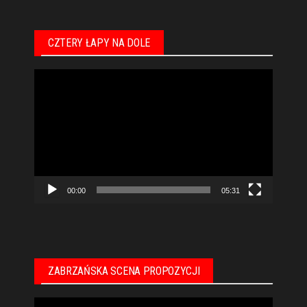
CZTERY ŁAPY NA DOLE
Odtwarzacz
video
00:00
05:31
ZABRZAŃSKA SCENA PROPOZYCJI
Odtwarzacz