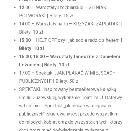
12.
00 – Warsztaty rzeźbiarskie – GLINIAKI
POTWORAKI | Bilety: 15 zł
14.00 – Warsztaty haftu – KRZYŻAKI ZAPLATAKI |
Bilety: 10 zł
15.00
–
HEJT OFF czyli jak sobie radzić z hejtem
|
Bilety: 10 zł
16.00; 18.00
–
Warsztaty taneczne z Danielem
Leżoniem | Bilety: 10 zł
17.00 – Spektakl „JAK PŁAKAĆ W MIEJSCACH
PUBLICZNYCH” | Bilety: 50 zł
SPEKTAKL: inspirowany bestsellerową książką
Emilii Dłużewskiej, wykonanie: Teatr im. J. Osterwy
w Lublinie Spektakl „jak płakać w miejscach
publicznych”, skierowany jest przede wszystkim
do młodych kobiet oraz do wszystkich tych, którzy
chcą zrozumieć doświadczenia związane z