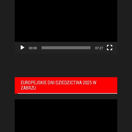
video
00:00
07:27
EUROPEJSKIE DNI DZIEDZICTWA 2025 W
ZABRZU
Odtwarzacz
video