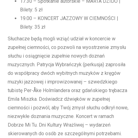
17.30 – Spotkanie autorskie – MARTA DZIDO |
Bilety: 5 zł
19.00 – KONCERT JAZZOWY W CIEMNOŚCI |
Bilety: 35 zł
Słuchacze będą mogli wziąć udział w koncercie w
zupełnej ciemności, co pozwoli na wyostrzenie zmysłu
słuchu i osiągnięcie zupełnie nowych doznań
muzycznych. Patrycja Wybrańczyk (perkusja) zaprosiła
do współpracy dwóch wybitnych muzyków z kręgów
muzyki jazzowej i improwizowanej – szwedzkiego
tubistę Per-Åke Holmlandera oraz gdańskiego trębacza
Emila Miszka. Doświadcz dźwięków w zupełnej
ciemności i pozwól, aby Twój zmysł słuchu odkrył nowe,
niezwykłe doznania muzyczne. Koncert w ramach
Dobrze Mi Tu. Dni Kultury Wrażliwej – wydarzeń
skierowanych do osób ze szczególnymi potrzebami.