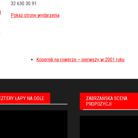
32 630 30 91
l
Kopernik na rowerze – pierwszy w 2001 roku
CZTERY ŁAPY NA DOLE
ZABRZAŃSKA SCENA
PROPOZYCJI
warzacz
Odtwarzacz
eo
video