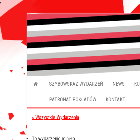
'
Przejdź
do
treści
SZYBOWSKAZ WYDARZEŃ
NEWS
KU
PATRONAT POKŁADÓW
KONTAKT
« Wszystkie Wydarzenia
To wydarzenie minęło.