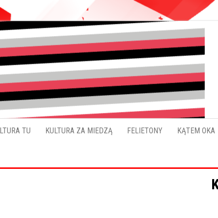
Pokładykultury.eu
Zabrzański
szybowskaz
wydarzeń
LTURA TU
KULTURA ZA MIEDZĄ
FELIETONY
KĄTEM OKA
K