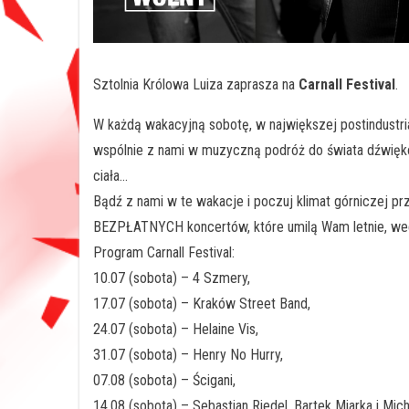
Sztolnia Królowa Luiza zaprasza na
Carnall Festival
.
W każdą wakacyjną sobotę, w największej postindustrial
wspólnie z nami w muzyczną podróż do świata dźwięków
ciała…
Bądź z nami w te wakacje i poczuj klimat górniczej pr
BEZPŁATNYCH koncertów, które umilą Wam letnie, we
Program Carnall Festival:
10.07 (sobota) – 4 Szmery,
17.07 (sobota) – Kraków Street Band,
24.07 (sobota) – Helaine Vis,
31.07 (sobota) – Henry No Hurry,
07.08 (sobota) – Ścigani,
14.08 (sobota) – Sebastian Riedel, Bartek Miarka i Mich