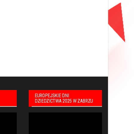
EUROPEJSKIE DNI
DZIEDZICTWA 2025 W ZABRZU
Odtwarzacz
video