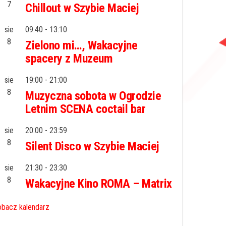
7
Chillout w Szybie Maciej
sie
09:40
-
13:10
8
Zielono mi…, Wakacyjne
spacery z Muzeum
sie
19:00
-
21:00
8
Muzyczna sobota w Ogrodzie
Letnim SCENA coctail bar
sie
20:00
-
23:59
8
Silent Disco w Szybie Maciej
sie
21:30
-
23:30
8
Wakacyjne Kino ROMA – Matrix
bacz kalendarz