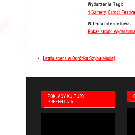
Wydarzenie Tagi:
4 Szmery
,
Carnall Festiva
Witryna internetowa:
Letnia scena w Ogródku Szybu Maciej
POKŁADY KULTURY
PREZENTUJĄ
Odt
Odtwarzacz
vid
video