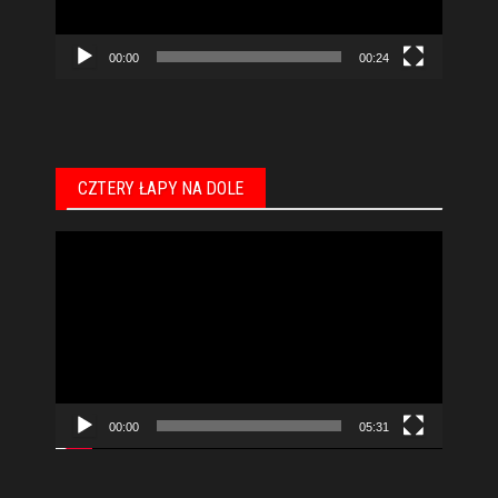
00:00
00:24
CZTERY ŁAPY NA DOLE
Odtwarzacz
video
00:00
05:31