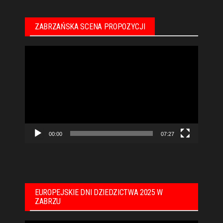
ZABRZAŃSKA SCENA PROPOZYCJI
Odtwarzacz
video
00:00
07:27
EUROPEJSKIE DNI DZIEDZICTWA 2025 W
ZABRZU