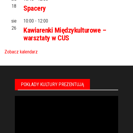
18
Spacery
sie
10:00
-
12:00
26
Kawiarenki Międzykulturowe –
warsztaty w CUS
Zobacz kalendarz
POKŁADY KULTURY PREZENTUJĄ
Odtwarzacz
video