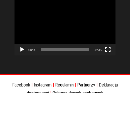
Odtwarzacz
video
00:00
03:35
Facebook
|
Instagram
|
Regulamin
|
Partnerzy
|
Deklaracja
dostepnosci
|
Ochrona danych osobowych