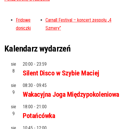
Fridowe
Carnall Festival – koncert zespołu „4
doniczki
Szmery”
Kalendarz wydarzeń
sie
20:00
-
23:59
8
Silent Disco w Szybie Maciej
sie
08:30
-
09:45
9
Wakacyjna Joga Międzypokoleniowa
sie
18:00
-
21:00
9
Potańcówka
sie
10:45
-
12:00