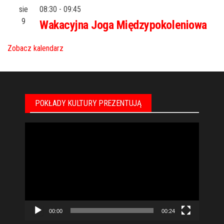
sie
08:30
-
09:45
9
Wakacyjna Joga Międzypokoleniowa
Zobacz kalendarz
POKŁADY KULTURY PREZENTUJĄ
Odtwarzacz
video
00:00
00:24