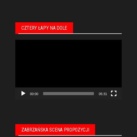
CZTERY ŁAPY NA DOLE
Odtwarzacz
video
00:00
05:31
ZABRZAŃSKA SCENA PROPOZYCJI