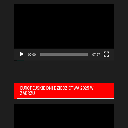
Odtwarzacz
video
00:00
07:27
EUROPEJSKIE DNI DZIEDZICTWA 2025 W
ZABRZU
Odtwarzacz
video