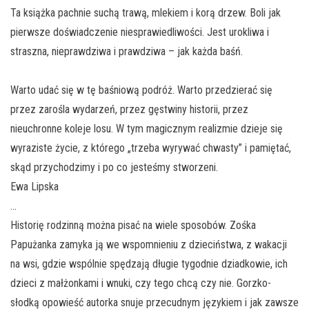
Ta książka pachnie suchą trawą, mlekiem i korą drzew. Boli jak
pierwsze doświadczenie niesprawiedliwości. Jest urokliwa i
straszna, nieprawdziwa i prawdziwa – jak każda baśń.
Warto udać się w tę baśniową podróż. Warto przedzierać się
przez zarośla wydarzeń, przez gęstwiny historii, przez
nieuchronne koleje losu. W tym magicznym realizmie dzieje się
wyraziste życie, z którego „trzeba wyrywać chwasty” i pamiętać,
skąd przychodzimy i po co jesteśmy stworzeni.
Ewa Lipska
…
Historię rodzinną można pisać na wiele sposobów. Zośka
Papużanka zamyka ją we wspomnieniu z dzieciństwa, z wakacji
na wsi, gdzie wspólnie spędzają długie tygodnie dziadkowie, ich
dzieci z małżonkami i wnuki, czy tego chcą czy nie. Gorzko-
słodką opowieść autorka snuje przecudnym językiem i jak zawsze