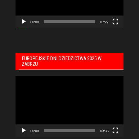
00:00
07:27
EUROPEJSKIE DNI DZIEDZICTWA 2025 W
ZABRZU
Odtwarzacz
video
00:00
03:35