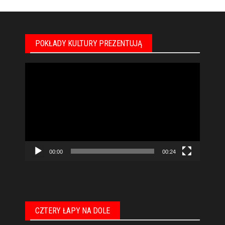
POKŁADY KULTURY PREZENTUJĄ
Odtwarzacz
video
00:00
00:24
CZTERY ŁAPY NA DOLE