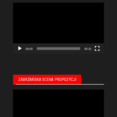
Odtwarzacz
video
00:00
05:31
ZABRZAŃSKA SCENA PROPOZYCJI
Odtwarzacz
video