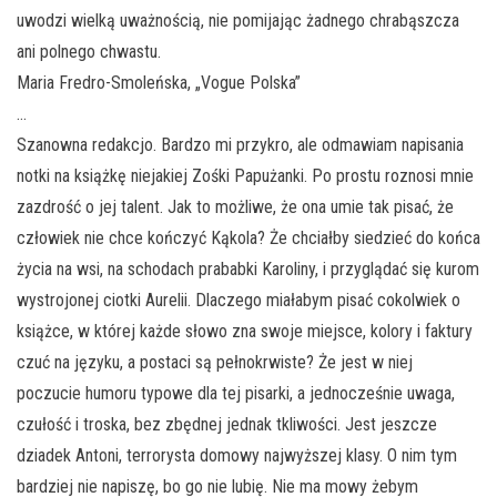
uwodzi wielką uważnością, nie pomijając żadnego chrabąszcza
ani polnego chwastu.
Maria Fredro-Smoleńska, „Vogue Polska”
…
Szanowna redakcjo. Bardzo mi przykro, ale odmawiam napisania
notki na książkę niejakiej Zośki Papużanki. Po prostu roznosi mnie
zazdrość o jej talent. Jak to możliwe, że ona umie tak pisać, że
człowiek nie chce kończyć Kąkola? Że chciałby siedzieć do końca
życia na wsi, na schodach prababki Karoliny, i przyglądać się kurom
wystrojonej ciotki Aurelii. Dlaczego miałabym pisać cokolwiek o
książce, w której każde słowo zna swoje miejsce, kolory i faktury
czuć na języku, a postaci są pełnokrwiste? Że jest w niej
poczucie humoru typowe dla tej pisarki, a jednocześnie uwaga,
czułość i troska, bez zbędnej jednak tkliwości. Jest jeszcze
dziadek Antoni, terrorysta domowy najwyższej klasy. O nim tym
bardziej nie napiszę, bo go nie lubię. Nie ma mowy żebym