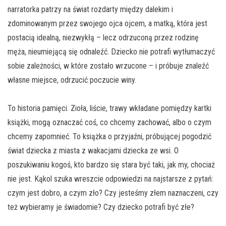
narratorka patrzy na świat rozdarty między dalekim i
zdominowanym przez swojego ojca ojcem, a matką, która jest
postacią idealną, niezwykłą – lecz odrzuconą przez rodzinę
męża, nieumiejącą się odnaleźć. Dziecko nie potrafi wytłumaczyć
sobie zależności, w które zostało wrzucone – i próbuje znaleźć
własne miejsce, odrzucić poczucie winy.
To historia pamięci. Zioła, liście, trawy wkładane pomiędzy kartki
książki, mogą oznaczać coś, co chcemy zachować, albo o czym
chcemy zapomnieć. To książka o przyjaźni, próbującej pogodzić
świat dziecka z miasta z wakacjami dziecka ze wsi. O
poszukiwaniu kogoś, kto bardzo się stara być taki, jak my, chociaż
nie jest. Kąkol szuka wreszcie odpowiedzi na najstarsze z pytań:
czym jest dobro, a czym zło? Czy jesteśmy złem naznaczeni, czy
też wybieramy je świadomie? Czy dziecko potrafi być złe?