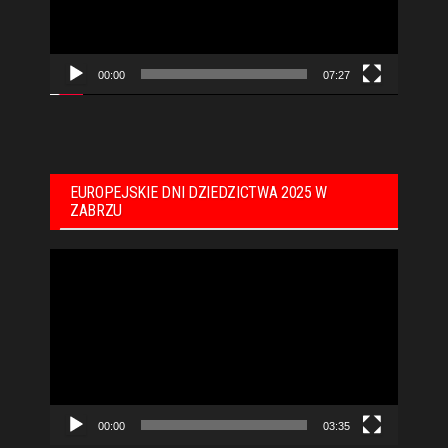
00:00
07:27
EUROPEJSKIE DNI DZIEDZICTWA 2025 W
ZABRZU
Odtwarzacz
video
00:00
03:35