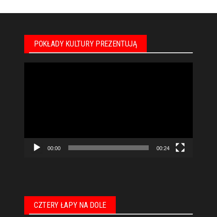
POKŁADY KULTURY PREZENTUJĄ
Odtwarzacz
video
00:00
00:24
CZTERY ŁAPY NA DOLE