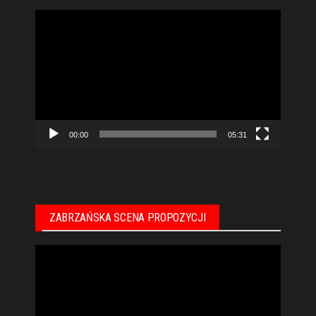
Odtwarzacz
video
00:00
05:31
ZABRZAŃSKA SCENA PROPOZYCJI
Odtwarzacz
video