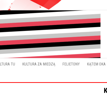
Pokładykultury.eu
Zabrzański
szybowskaz
wydarzeń
LTURA TU
KULTURA ZA MIEDZĄ
FELIETONY
KĄTEM OKA
K