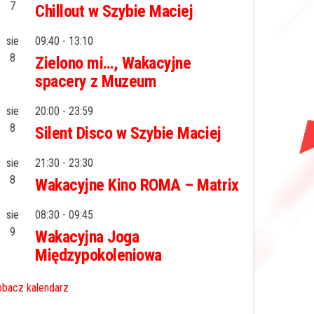
7
Chillout w Szybie Maciej
sie
09:40
-
13:10
8
Zielono mi…, Wakacyjne
spacery z Muzeum
sie
20:00
-
23:59
8
Silent Disco w Szybie Maciej
sie
21:30
-
23:30
8
Wakacyjne Kino ROMA – Matrix
sie
08:30
-
09:45
9
Wakacyjna Joga
Międzypokoleniowa
bacz kalendarz