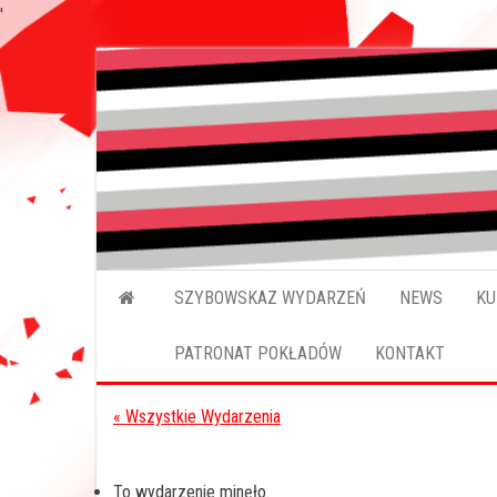
'
Przejdź
do
treści
SZYBOWSKAZ WYDARZEŃ
NEWS
KU
PATRONAT POKŁADÓW
KONTAKT
« Wszystkie Wydarzenia
To wydarzenie minęło.