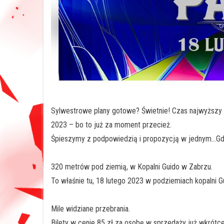
Sylwestrowe plany gotowe? Świetnie! Czas najwyższy 
2023 – bo to już za moment przecież.
Śpieszymy z podpowiedzią i propozycją w jednym…G
320 metrów pod ziemią, w Kopalni Guido w Zabrzu.
To właśnie tu, 18 lutego 2023 w podziemiach kopalni G
Mile widziane przebrania.
Bilety w cenie 85 zł za osobę w sprzedaży już wkrótce