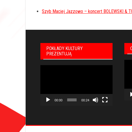
Szyb Maciej Jazzowo – koncert BOLEWSKI & T
POKŁADY KULTURY
PREZENTUJĄ
Odt
Odtwarzacz
vid
video
00:00
00:24