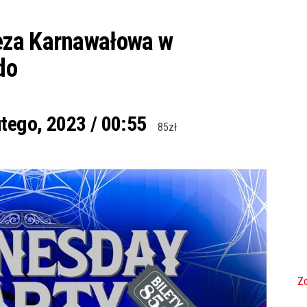
eza Karnawałowa w
do
utego, 2023 / 00:55
85zł
Zo