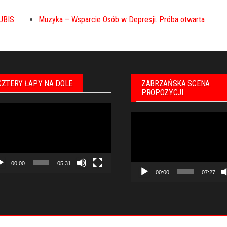
UBIS
Muzyka – Wsparcie Osób w Depresji. Próba otwarta
CZTERY ŁAPY NA DOLE
ZABRZAŃSKA SCENA
PROPOZYCJI
warzacz
Odtwarzacz
eo
video
00:00
05:31
00:00
07:27