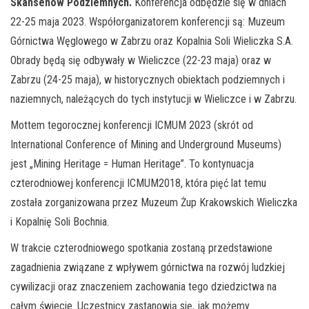
Skansenów Podziemnych.
Konferencja odbędzie się w dniach
22-25 maja 2023. Współorganizatorem konferencji są: Muzeum
Górnictwa Węglowego w Zabrzu oraz Kopalnia Soli Wieliczka S.A.
Obrady będą się odbywały w Wieliczce (22-23 maja) oraz w
Zabrzu (24-25 maja), w historycznych obiektach podziemnych i
naziemnych, należących do tych instytucji w Wieliczce i w Zabrzu.
Mottem tegorocznej konferencji ICMUM 2023 (skrót od
International Conference of Mining and Underground Museums)
jest „Mining Heritage = Human Heritage”. To kontynuacja
czterodniowej konferencji ICMUM2018, która pięć lat temu
została zorganizowana przez Muzeum Żup Krakowskich Wieliczka
i Kopalnię Soli Bochnia.
W trakcie czterodniowego spotkania zostaną przedstawione
zagadnienia związane z wpływem górnictwa na rozwój ludzkiej
cywilizacji oraz znaczeniem zachowania tego dziedzictwa na
całym świecie. Uczestnicy zastanowią się, jak możemy