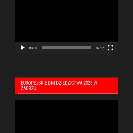
video
00:00
07:27
EUROPEJSKIE DNI DZIEDZICTWA 2025 W
ZABRZU
Odtwarzacz
video