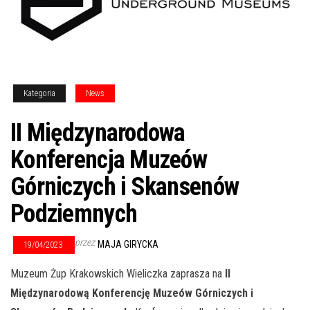
Kategoria
News
II Międzynarodowa
Konferencja Muzeów
Górniczych i Skansenów
Podziemnych
przez
MAJA GIRYCKA
19/04/2023
Muzeum Żup Krakowskich Wieliczka zaprasza na
II
Międzynarodową Konferencję Muzeów Górniczych i