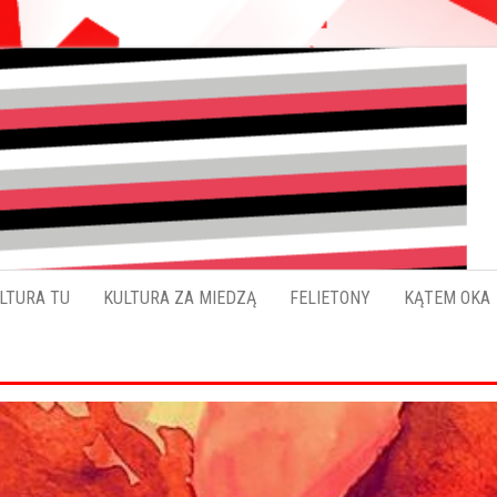
Pokładykultury.eu
Zabrzański
szybowskaz
wydarzeń
LTURA TU
KULTURA ZA MIEDZĄ
FELIETONY
KĄTEM OKA