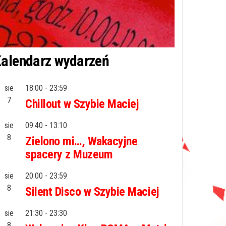
alendarz wydarzeń
sie
18:00
-
23:59
7
Chillout w Szybie Maciej
sie
09:40
-
13:10
8
Zielono mi…, Wakacyjne
spacery z Muzeum
sie
20:00
-
23:59
8
Silent Disco w Szybie Maciej
sie
21:30
-
23:30
8