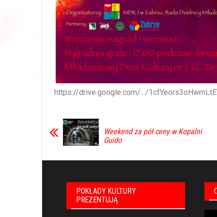
https://drive.google.com/…/1cfYeors3oHwm
Weekend za pół ceny w Kopalni
Guido
POKŁADY KULTURY
PREZENTUJĄ
Odt