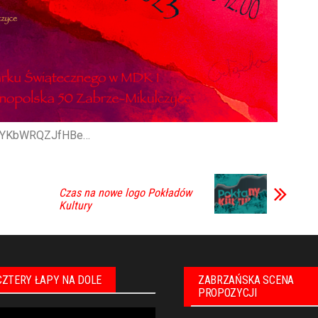
LtEYKbWRQZJfHBe…
Czas na nowe logo Pokładów
Kultury
CZTERY ŁAPY NA DOLE
ZABRZAŃSKA SCENA
PROPOZYCJI
warzacz