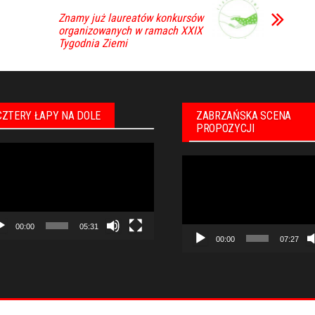
Znamy już laureatów konkursów
organizowanych w ramach XXIX
Tygodnia Ziemi
CZTERY ŁAPY NA DOLE
ZABRZAŃSKA SCENA
PROPOZYCJI
warzacz
Odtwarzacz
eo
video
00:00
05:31
00:00
07:27