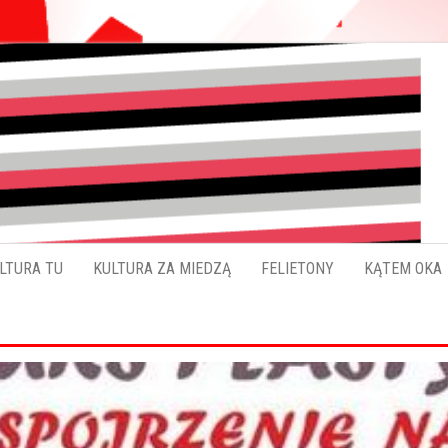
Pokładykultury.eu
Zabrzański
szybowskaz
wydarzeń
LTURA TU
KULTURA ZA MIEDZĄ
FELIETONY
KĄTEM OKA