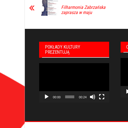
Filharmonia Zabrzańska
zaprasza w maju
POKŁADY KULTURY
PREZENTUJĄ
Odt
Odtwarzacz
vid
video
00:00
00:24