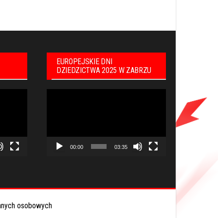
EUROPEJSKIE DNI
DZIEDZICTWA 2025 W ZABRZU
Odtwarzacz
video
00:00
03:35
anych osobowych