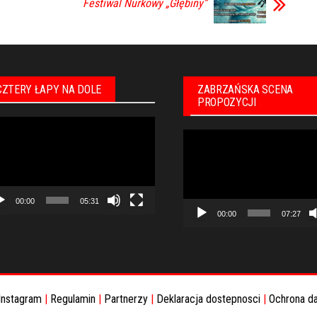
Festiwal Nurkowy „Głębiny”
CZTERY ŁAPY NA DOLE
ZABRZAŃSKA SCENA
PROPOZYCJI
warzacz
Odtwarzacz
eo
video
00:00
05:31
00:00
07:27
Instagram
|
Regulamin
|
Partnerzy
|
Deklaracja dostepnosci
|
Ochrona d