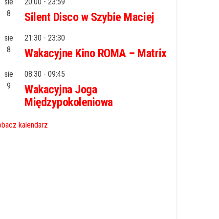
sie
20:00
-
23:59
8
Silent Disco w Szybie Maciej
sie
21:30
-
23:30
8
Wakacyjne Kino ROMA – Matrix
sie
08:30
-
09:45
9
Wakacyjna Joga
Międzypokoleniowa
bacz kalendarz