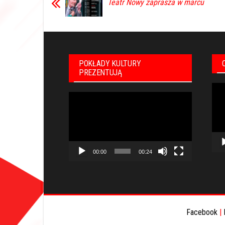
Teatr Nowy zaprasza w marcu
POKŁADY KULTURY
PREZENTUJĄ
Odt
Odtwarzacz
vid
video
00:00
00:24
Facebook
|