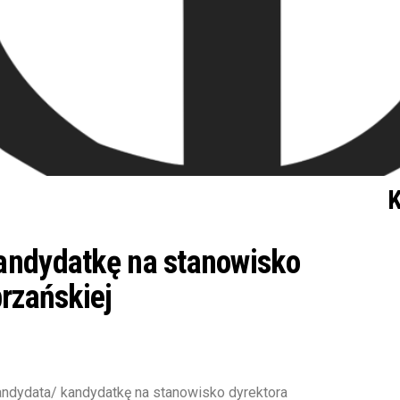
K
andydatkę na stanowisko
brzańskiej
andydata/ kandydatkę na stanowisko dyrektora