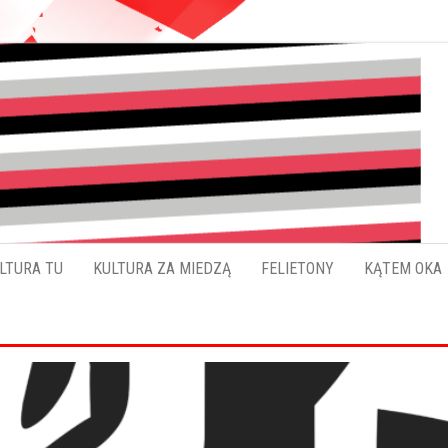
Pokładykultury.eu
Zabrzański
szybowskaz
wydarzeń
LTURA TU
KULTURA ZA MIEDZĄ
FELIETONY
KĄTEM OKA