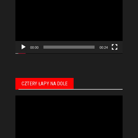
video
00:00
00:24
CZTERY ŁAPY NA DOLE
Odtwarzacz
video