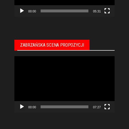
00:00
05:31
ZABRZAŃSKA SCENA PROPOZYCJI
Odtwarzacz
video
00:00
07:27