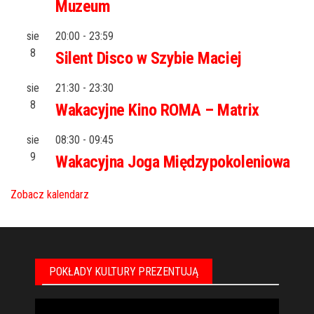
Muzeum
sie
20:00
-
23:59
8
Silent Disco w Szybie Maciej
sie
21:30
-
23:30
8
Wakacyjne Kino ROMA – Matrix
sie
08:30
-
09:45
9
Wakacyjna Joga Międzypokoleniowa
Zobacz kalendarz
POKŁADY KULTURY PREZENTUJĄ
Odtwarzacz