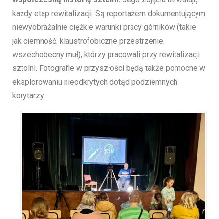
każdy etap rewitalizacji. Są reportażem dokumentującym
niewyobrażalnie ciężkie warunki pracy górników (takie
jak ciemność, klaustrofobiczne przestrzenie,
wszechobecny muł), którzy pracowali przy rewitalizacji
sztolni. Fotografie w przyszłości będą także pomocne w
eksplorowaniu nieodkrytych dotąd podziemnych
korytarzy.