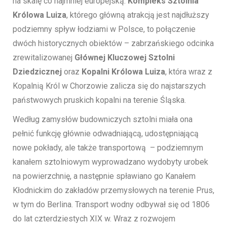
na skalę co najmniej europejską.
Kompleks Sztolnia
Królowa Luiza
, którego główną atrakcją jest najdłuższy
podziemny spływ łodziami w Polsce, to połączenie
dwóch historycznych obiektów – zabrzańskiego odcinka
zrewitalizowanej
Głównej Kluczowej Sztolni
Dziedzicznej
oraz
Kopalni Królowa Luiza
, która wraz z
Kopalnią Król w Chorzowie zalicza się do najstarszych
państwowych pruskich kopalni na terenie Śląska.
Według zamysłów budowniczych sztolni miała ona
pełnić funkcję głównie odwadniającą, udostępniającą
nowe pokłady, ale także transportową – podziemnym
kanałem sztolniowym wyprowadzano wydobyty urobek
na powierzchnię, a następnie spławiano go Kanałem
Kłodnickim do zakładów przemysłowych na terenie Prus,
w tym do Berlina. Transport wodny odbywał się od 1806
do lat czterdziestych XIX w. Wraz z rozwojem