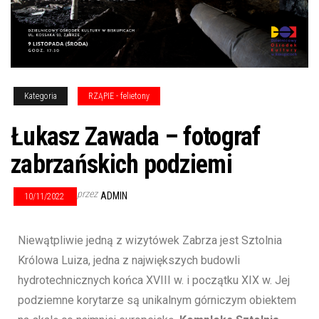
Kategoria
RZĄPIE - felietony
Łukasz Zawada – fotograf
zabrzańskich podziemi
przez
ADMIN
10/11/2022
Niewątpliwie jedną z wizytówek Zabrza jest Sztolnia
Królowa Luiza, jedna z największych budowli
hydrotechnicznych końca XVIII w. i początku XIX w. Jej
podziemne korytarze są unikalnym górniczym obiektem