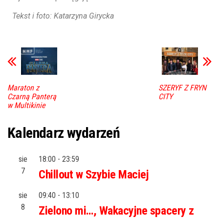
Tekst i foto: Katarzyna Girycka
Maraton z
SZERYF Z FRYN
Czarną Panterą
CITY
w Multikinie
Kalendarz wydarzeń
sie
18:00
-
23:59
7
Chillout w Szybie Maciej
sie
09:40
-
13:10
8
Zielono mi…, Wakacyjne spacery z