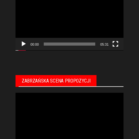
video
00:00
05:31
ZABRZAŃSKA SCENA PROPOZYCJI
Odtwarzacz
video