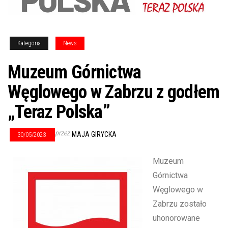
Kategoria
News
Muzeum Górnictwa
Węglowego w Zabrzu z godłem
„Teraz Polska”
przez
MAJA GIRYCKA
30/05/2023
Muzeum
Górnictwa
Węglowego w
Zabrzu zostało
uhonorowane