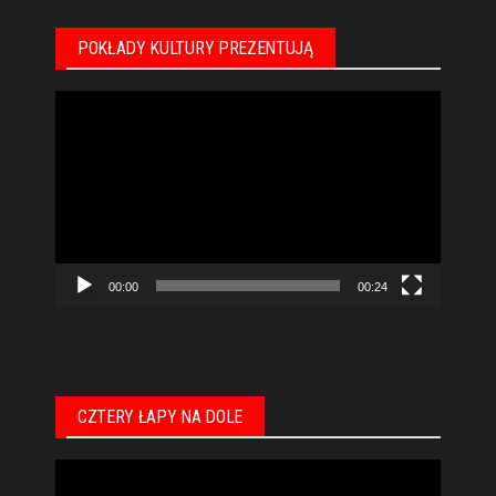
POKŁADY KULTURY PREZENTUJĄ
Odtwarzacz
video
00:00
00:24
CZTERY ŁAPY NA DOLE
Odtwarzacz