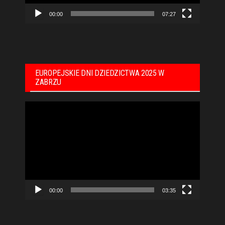
00:00
07:27
EUROPEJSKIE DNI DZIEDZICTWA 2025 W
ZABRZU
Odtwarzacz
video
00:00
03:35