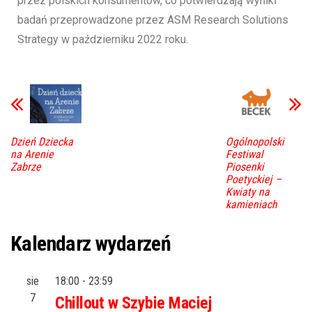
przez polskich konsumentów, co potwierdzają wyniki
badań przeprowadzone przez ASM Research Solutions
Strategy w październiku 2022 roku.
Dzień Dziecka
Ogólnopolski
na Arenie
Festiwal
Zabrze
Piosenki
Poetyckiej –
Kwiaty na
kamieniach
Kalendarz wydarzeń
sie
18:00
-
23:59
7
Chillout w Szybie Maciej