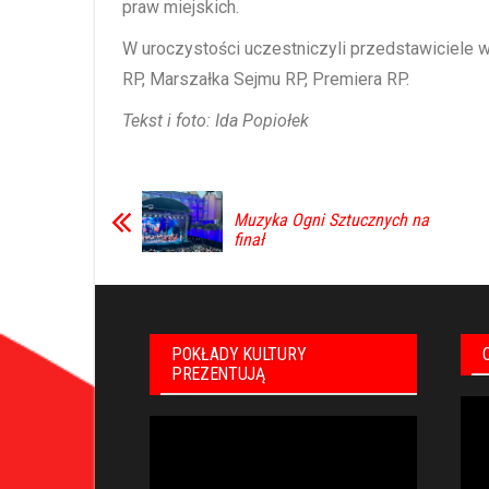
praw miejskich.
W uroczystości uczestniczyli przedstawiciele
RP, Marszałka Sejmu RP, Premiera RP.
Tekst i foto: Ida Popiołek
Muzyka Ogni Sztucznych na
finał
POKŁADY KULTURY
PREZENTUJĄ
Odt
Odtwarzacz
vid
video