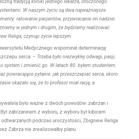
eczną tradycją kliniki jednego lekarza, otoczonego
ystentami. W naszym życiu są dwa najważniejsze
ementy: ratowanie pacjentów, przywracanie im nadziei
czniemy w jednym i drugim, że będziemy realizować
iew Religa, czyniąc życie lepszym
.
niwersytetu Medycznego wspominał determinację
eszczepu serca. –
Trzeba było niezwykłej odwagi, pasji,
go system i zmienić go. W latach 80. byłem studentem.
z powracające pytanie: jak przeszczepiać serca, skoro
ie okazało się, że to profesor miał rację, a
ywatela było ważne z dwóch powodów: zabrzan i
. Był zabrzaninem z wyboru, z wyboru był kibicem
 odtwarzanych podczas uroczystości, Zbigniew Religa
 bez Zabrza nie zrealizowałby planu.