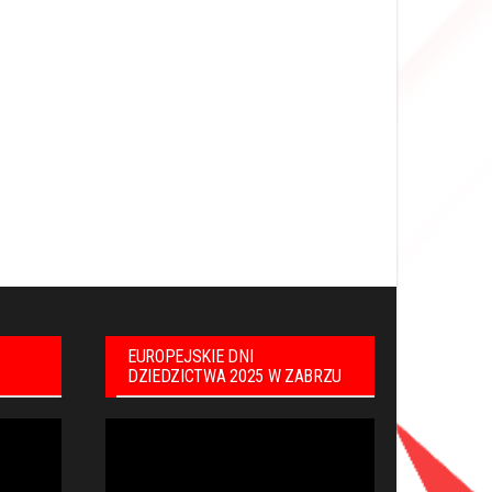
EUROPEJSKIE DNI
DZIEDZICTWA 2025 W ZABRZU
Odtwarzacz
video