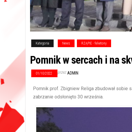
Kategoria
News
RZĄPIE - felietony
Pomnik w sercach i na s
przez
ADMIN
01/10/2022
Pomnik prof. Zbigniew Religa zbudował sobie sa
zabrzanie odsłonięto 30 września.