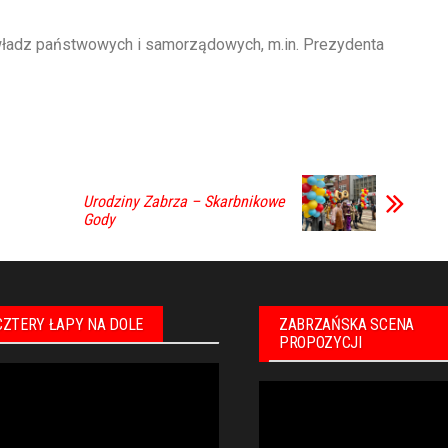
 władz państwowych i samorządowych, m.in. Prezydenta
Urodziny Zabrza – Skarbnikowe
Gody
CZTERY ŁAPY NA DOLE
ZABRZAŃSKA SCENA
PROPOZYCJI
warzacz
Odtwarzacz
eo
video