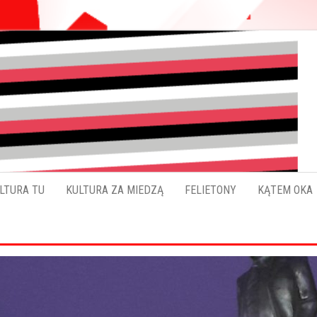
Pokładykultury.eu
Zabrzański
szybowskaz
wydarzeń
LTURA TU
KULTURA ZA MIEDZĄ
FELIETONY
KĄTEM OKA