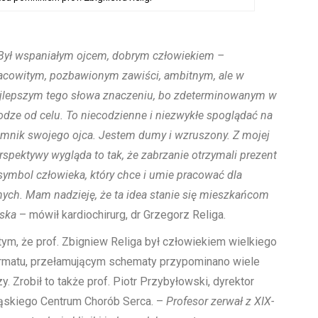
ył wspaniałym ojcem, dobrym człowiekiem –
acowitym, pozbawionym zawiści, ambitnym, ale w
jlepszym tego słowa znaczeniu, bo zdeterminowanym w
odze od celu. To niecodzienne i niezwykłe spoglądać na
mnik swojego ojca. Jestem dumy i wzruszony. Z mojej
rspektywy wygląda to tak, że zabrzanie otrzymali prezent
symbol człowieka, który chce i umie pracować dla
nych. Mam nadzieję, że ta idea stanie się mieszkańcom
iska
– mówił kardiochirurg, dr Grzegorz Religa.
tym, że prof. Zbigniew Religa był człowiekiem wielkiego
rmatu, przełamującym schematy przypominano wiele
zy. Zrobił to także prof. Piotr Przybyłowski, dyrektor
ąskiego Centrum Chorób Serca. –
Profesor zerwał z XIX-