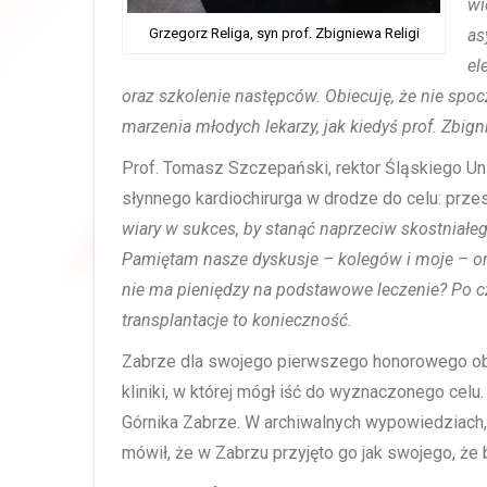
wi
Grzegorz Religa, syn prof. Zbigniewa Religi
as
el
oraz szkolenie następców. Obiecuję, że nie spo
marzenia młodych lekarzy, jak kiedyś prof. Zbign
Prof. Tomasz Szczepański, rektor Śląskiego U
słynnego kardiochirurga w drodze do celu: prz
wiary w sukces, by stanąć naprzeciw skostniałe
Pamiętam nasze dyskusje – kolegów i moje – ora
nie ma pieniędzy na podstawowe leczenie? Po czas
transplantacje to konieczność.
Zabrze dla swojego pierwszego honorowego ob
kliniki, w której mógł iść do wyznaczonego celu
Górnika Zabrze. W archiwalnych wypowiedziach,
mówił, że w Zabrzu przyjęto go jak swojego, że