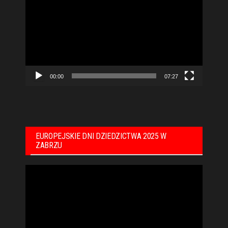
video
00:00
07:27
EUROPEJSKIE DNI DZIEDZICTWA 2025 W
ZABRZU
Odtwarzacz
video