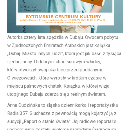
Autorka cztery lata spędziła w Dubaju. Owocem pobytu
w Zjednoczonych Emiratach Arabskich jest książka
„Dubaj. Miasto innych ludzi”, która jest jak baśń z tysiąca
i jednej nocy. O dobrym, choć surowym władcy,
który otworzył swój skarbiec przed poddanymi.
O wieżowcach, które wyrosły w krótkim czasie w
miejscu palmowych chatek. Książka, w której wizja
utopijnego Dubaju zderza się z realnym światem.
Anna Dudzińska to śląska dziennikarka i reportażystka
Radia 357. Słuchacze z pewnością mogą kojarzyć ją z
audycji „Raport o stanie świata”. Jej radiowe reportaże
uhonorowane zostały wieloma nagrodami (nagroda im.