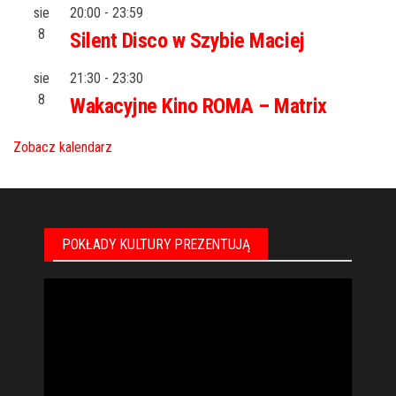
sie
20:00
-
23:59
8
Silent Disco w Szybie Maciej
sie
21:30
-
23:30
8
Wakacyjne Kino ROMA – Matrix
Zobacz kalendarz
POKŁADY KULTURY PREZENTUJĄ
Odtwarzacz
video