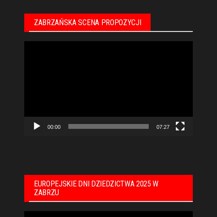
ZABRZAŃSKA SCENA PROPOZYCJI
Odtwarzacz
video
00:00
07:27
EUROPEJSKIE DNI DZIEDZICTWA 2025 W
ZABRZU