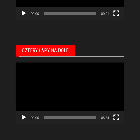
00:00
00:24
CZTERY ŁAPY NA DOLE
Odtwarzacz
video
00:00
05:31