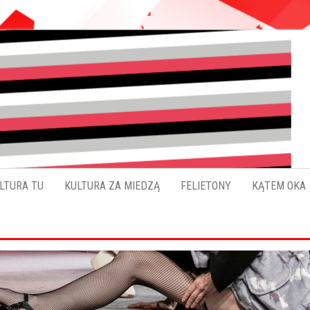
Pokładykultury.eu
Zabrzański
szybowskaz
wydarzeń
LTURA TU
KULTURA ZA MIEDZĄ
FELIETONY
KĄTEM OKA