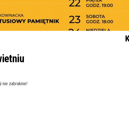
K
ietniu
i nie zabraknie!