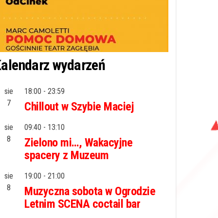
alendarz wydarzeń
sie
18:00
-
23:59
7
Chillout w Szybie Maciej
sie
09:40
-
13:10
8
Zielono mi…, Wakacyjne
spacery z Muzeum
sie
19:00
-
21:00
8
Muzyczna sobota w Ogrodzie
Letnim SCENA coctail bar