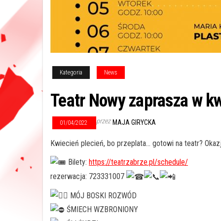
Kategoria
News
Teatr Nowy zaprasza w kw
przez
MAJA GIRYCKA
01/04/2022
Kwiecień plecień, bo przeplata… gotowi na teatr? Okazj
Bilety:
https://teatrzabrze.pl/schedule/
rezerwacja: 723331007
MÓJ BOSKI ROZWÓD
ŚMIECH WZBRONIONY