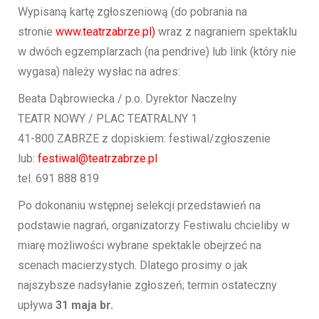
Wypisaną kartę zgłoszeniową (do pobrania na
stronie
www.teatrzabrze.pl)
wraz z nagraniem spektaklu
w dwóch egzemplarzach (na pendrive) lub link (który nie
wygasa) należy wysłac na adres:
Beata Dąbrowiecka / p.o. Dyrektor Naczelny
TEATR NOWY / PLAC TEATRALNY 1
41-800 ZABRZE z dopiskiem: festiwal/zgłoszenie
lub:
festiwal@teatrzabrze.pl
tel. 691 888 819
Po dokonaniu wstępnej selekcji przedstawień na
podstawie nagrań, organizatorzy Festiwalu chcieliby w
miarę możliwości wybrane spektakle obejrzeć na
scenach macierzystych. Dlatego prosimy o jak
najszybsze nadsyłanie zgłoszeń; termin ostateczny
upływa
31 maja br.