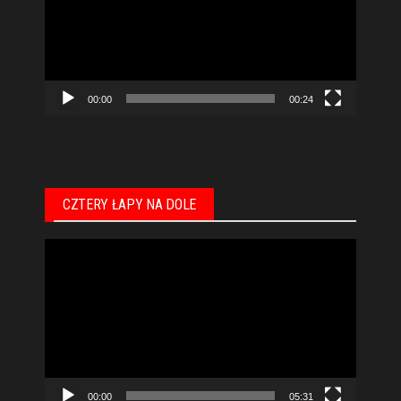
00:00
00:24
CZTERY ŁAPY NA DOLE
Odtwarzacz
video
00:00
05:31