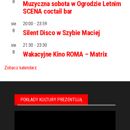
8
Muzyczna sobota w Ogrodzie Letnim
SCENA coctail bar
sie
20:00
-
23:59
8
Silent Disco w Szybie Maciej
sie
21:30
-
23:30
8
Wakacyjne Kino ROMA – Matrix
Zobacz kalendarz
POKŁADY KULTURY PREZENTUJĄ
Odtwarzacz
video