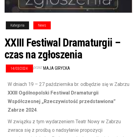
Kategoria
News
XXIII Festiwal Dramaturgii –
czas na zgłoszenia
przez
MAJA GIRYCKA
14/03/2024
W dniach 19 – 27 października br. odbędzie się w Zabrzu
XXIII Ogólnopolski Festiwal Dramaturgii
Współczesnej „Rzeczywistość przedstawiona”
Zabrze 2024
.
W związku z tym wydarzeniem Teatr Nowy w Zabrzu
zwraca się z prośbą o nadsyłanie propozycji