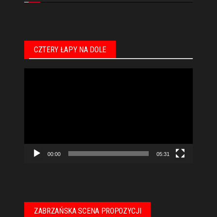
CZTERY ŁAPY NA DOLE
Odtwarzacz
video
00:00
05:31
ZABRZAŃSKA SCENA PROPOZYCJI