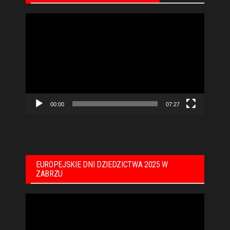
Odtwarzacz
video
00:00
07:27
EUROPEJSKIE DNI DZIEDZICTWA 2025 W
ZABRZU
Odtwarzacz
video