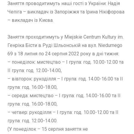
Заняття проводитимуть наші гості з України: Надія
Чепіга – викладач із Запоріжжя та Ірина Нікіфорова
– викладач із Києва.
Заняття проходитимуть у Miejskie Centrum Kultury im.
Генріка Бісти в Руді Шльонській на вул. Niedurnego
69 з 18 липня по 24 серпня 2022 року в дні тижня:
– понеділок: мистецтво – І група: год. 10.00-12.00 та
ІІ група: год. 12.00-14.00,
– вівторок: рукоділля – І група: год. 14.00-16.00 та ІІ
група: год. 16.00-18.00,
– середа: мистецтво – І група: год. 14.00-16.00 та ІІ
група: год. 16.00-18.00,
– четвер: рукоділля – І група: год. 10.00-12.00 та ІІ
група: год. 12.00-14.00.
(У понеділок – 15 серпня заняття не