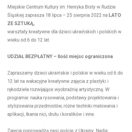
Miejskie Centrum Kultury im. Henryka Bisty w Rudzie
Śląskiej zaprasza 18 lipca – 25 sierpnia 2022 na
LATO
ZE SZTUKĄ,
warsztaty kreatywne dla dzieci ukraińskich i polskich w
wieku od 6 do 12 lat.
UDZIAŁ BEZPŁATNY – Ilość miejsc ograniczona
Zapraszamy dzieci ukraińskie i polskie w wieku od 6 do
12 lat na wakacyjne kreatywne zajęcia z plastyki i
rękodzieła rozwijające wyobraźnię artystyczną. W
programie: nauka rysowania, podstawy projektowania i
stylizowania przedmiotów, różne techniki malowania i
aplikacji, tkania nici, drutu i koralików i inne.
Zajęcia poprowadzą nasi goście z Ukrainy: Nadia