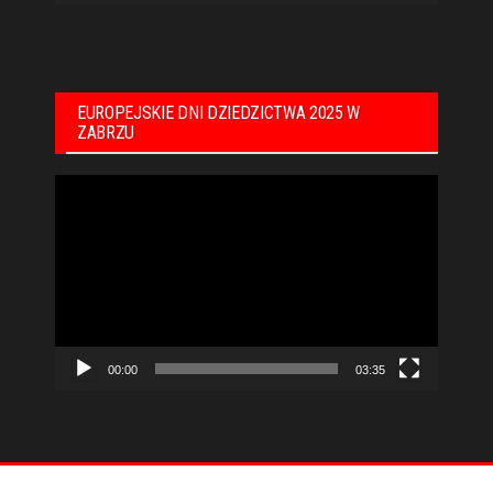
EUROPEJSKIE DNI DZIEDZICTWA 2025 W
ZABRZU
Odtwarzacz
video
00:00
03:35