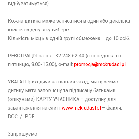
відбуватимуться)
Кожна дитина може записатися в один або декілька
класів на дату, яку вибере.
Кількість місць в одній групі обмежена – до 10 осіб.
РЕЄСТРАЦІЯ за тел.: 32 248 62 40 (з понеділка по
п’ятницю, 8.00-15.00), e-mail:
promocja@mckrudasl.pl
УВАГА! Приходячи на певний захід, ми просимо
дитину мати заповнену та підписану батьками
(опікунами) КАРТУ УЧАСНИКА – доступну для
завантаження на сайті:
www.mckrudasl.pl
– файли:
DOC / PDF
Запрошуємо!