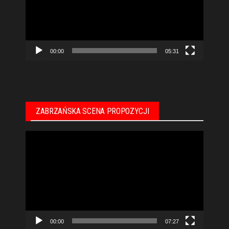
00:00
05:31
ZABRZAŃSKA SCENA PROPOZYCJI
Odtwarzacz
video
00:00
07:27