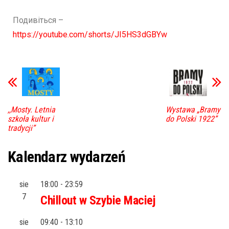
Подивіться –
https://youtube.com/shorts/JI5HS3dGBYw
,,Mosty. Letnia
Wystawa „Bramy
szkoła kultur i
do Polski 1922”
tradycji”
Kalendarz wydarzeń
sie
18:00
-
23:59
7
Chillout w Szybie Maciej
sie
09:40
-
13:10