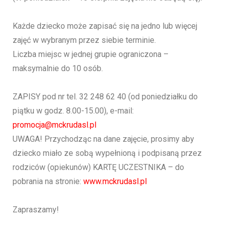
Każde dziecko może zapisać się na jedno lub więcej
zajęć w wybranym przez siebie terminie.
Liczba miejsc w jednej grupie ograniczona –
maksymalnie do 10 osób.
ZAPISY pod nr tel. 32 248 62 40 (od poniedziałku do
piątku w godz. 8.00-15.00), e-mail:
promocja@mckrudasl.pl
UWAGA! Przychodząc na dane zajęcie, prosimy aby
dziecko miało ze sobą wypełnioną i podpisaną przez
rodziców (opiekunów) KARTĘ UCZESTNIKA – do
pobrania na stronie:
www.mckrudasl.pl
Zapraszamy!