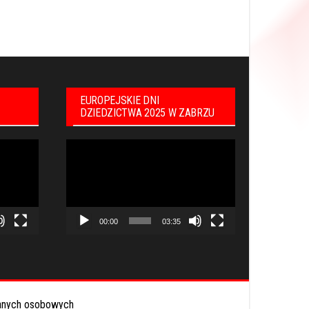
EUROPEJSKIE DNI
DZIEDZICTWA 2025 W ZABRZU
Odtwarzacz
video
00:00
03:35
anych osobowych