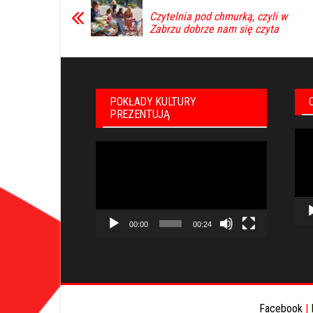
Czytelnia pod chmurką, czyli w
Zabrzu dobrze nam się czyta
POKŁADY KULTURY
PREZENTUJĄ
Odt
Odtwarzacz
vid
video
00:00
00:24
Facebook
|