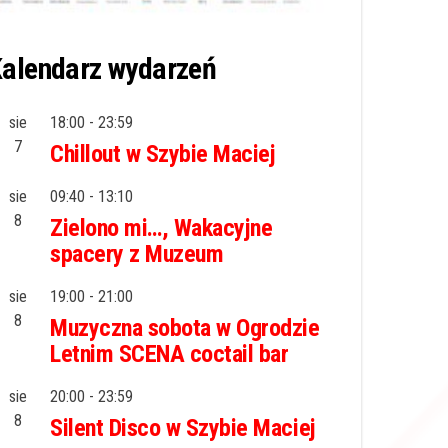
alendarz wydarzeń
sie
18:00
-
23:59
7
Chillout w Szybie Maciej
sie
09:40
-
13:10
8
Zielono mi…, Wakacyjne
spacery z Muzeum
sie
19:00
-
21:00
8
Muzyczna sobota w Ogrodzie
Letnim SCENA coctail bar
sie
20:00
-
23:59
8
Silent Disco w Szybie Maciej