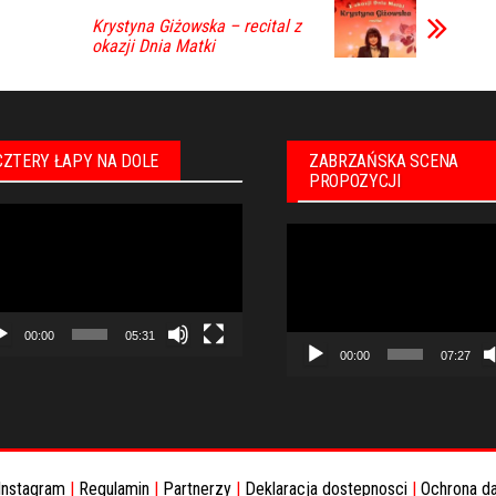
Krystyna Giżowska – recital z
okazji Dnia Matki
CZTERY ŁAPY NA DOLE
ZABRZAŃSKA SCENA
PROPOZYCJI
warzacz
Odtwarzacz
eo
video
00:00
05:31
00:00
07:27
Instagram
|
Regulamin
|
Partnerzy
|
Deklaracja dostepnosci
|
Ochrona d