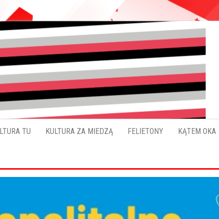
Pokładykultury.eu
Zabrzański
szybowskaz
wydarzeń
LTURA TU
KULTURA ZA MIEDZĄ
FELIETONY
KĄTEM OKA